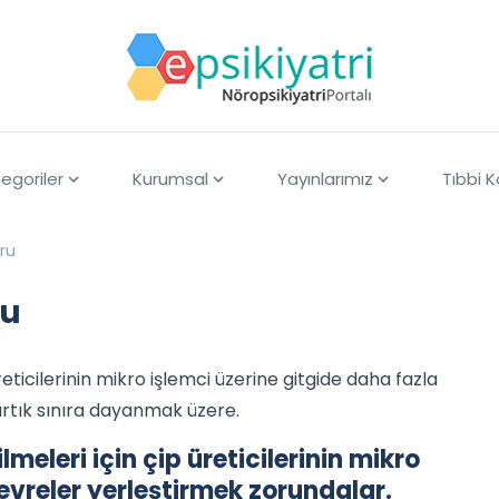
egoriler
Kurumsal
Yayınlarımız
Tıbbi 
ğru
ru
üreticilerinin mikro işlemci üzerine gitgide daha fazla
artık sınıra dayanmak üzere.
meleri için çip üreticilerinin mikro
evreler yerleştirmek zorundalar.