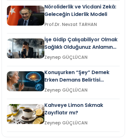
Nöroliderlik ve Vicdani Zekâ:
Geleceğin Liderlik Modeli
Prof.Dr. Nevzat TARHAN
İşe Gidip Çalışabiliyor Olmak
Sağlıklı Olduğunuz Anlamına
Gelir mi?
Zeynep GÜÇLÜCAN
Konuşurken “Şey” Demek
Erken Demans Belirtisi
Olabilir mi?
Zeynep GÜÇLÜCAN
Kahveye Limon Sıkmak
Zayıflatır mı?
Zeynep GÜÇLÜCAN