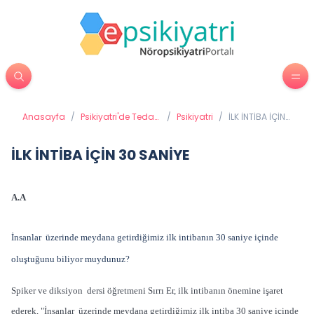
Anasayfa
/
Psikiyatri'de Tedavi
/
Psikiyatri
/
İLK İNTİBA İÇİN
Yöntemleri
30 SANİYE
İLK İNTİBA İÇİN 30 SANİYE
A.A
İnsanlar üzerinde meydana getirdiğimiz ilk intibanın 30 saniye içinde
oluştuğunu biliyor muydunuz?
Spiker ve diksiyon dersi öğretmeni Sırrı Er, ilk intibanın önemine işaret
ederek, "İnsanlar üzerinde meydana getirdiğimiz ilk intiba 30 saniye içinde