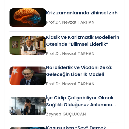
Kriz zamanlarında zihinsel zırh
Prof.Dr. Nevzat TARHAN
Klasik ve Karizmatik Modellerin
Ötesinde “Bilimsel Liderlik”
Prof.Dr. Nevzat TARHAN
Nöroliderlik ve Vicdani Zekâ:
Geleceğin Liderlik Modeli
Prof.Dr. Nevzat TARHAN
İşe Gidip Çalışabiliyor Olmak
Sağlıklı Olduğunuz Anlamına
Gelir mi?
Zeynep GÜÇLÜCAN
Konuşurken “Şey” Demek