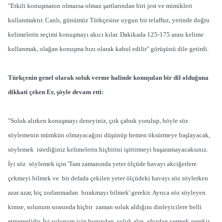
"Etkili konuşmanın olmazsa olmaz şartlarından biri jest ve mimikleri
kullanmaktır. Canlı, günümüz Türkçesine uygun bir telaffuz, yerinde doğru
kelimelerin seçimi konuşmayı akıcı kılar. Dakikada 125-175 arası kelime
kullanmak, olağan konuşma hızı olarak kabul edilir" görüşünü dile getirdi.
Türkçenin genel olarak soluk verme halinde konuşulan bir dil olduğuna
dikkati çeken Er, şöyle devam etti:
"Soluk alırken konuşmayı deneyiniz, çok çabuk yorulup, böyle söz
söylemenin mümkün olmayacağını düşünüp hemen öksürmeye başlayacak,
söylemek istediğiniz kelimelerin hiçbirini işittirmeyi başaramayacaksınız.
İyi söz söylemek için 'Tam zamanında yeter ölçüde havayı akciğerlere
çekmeyi bilmek ve bir defada çekilen yeter ölçüdeki havayı söz söylerken
azar azar, hiç zorlanmadan bırakmayı bilmek' gerekir. Ayrıca söz söyleyen
kimse, solunum sırasında hiçbir zaman soluk aldığını dinleyicilere belli
etmemelidir. İyi solunum için burundan soluk alıp, ağızdan vermek gerekir.