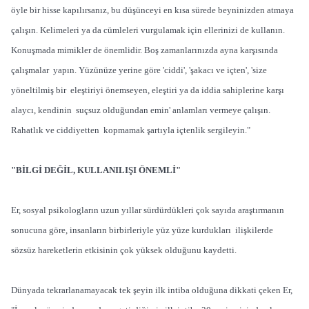
öyle bir hisse kapılırsanız, bu düşünceyi en kısa sürede beyninizden atmaya
çalışın. Kelimeleri ya da cümleleri vurgulamak için ellerinizi de kullanın.
Konuşmada mimikler de önemlidir. Boş zamanlarınızda ayna karşısında
çalışmalar yapın. Yüzünüze yerine göre 'ciddi', 'şakacı ve içten', 'size
yöneltilmiş bir eleştiriyi önemseyen, eleştiri ya da iddia sahiplerine karşı
alaycı, kendinin suçsuz olduğundan emin' anlamları vermeye çalışın.
Rahatlık ve ciddiyetten kopmamak şartıyla içtenlik sergileyin."
"BİLGİ DEĞİL, KULLANILIŞI ÖNEMLİ"
Er, sosyal psikologların uzun yıllar sürdürdükleri çok sayıda araştırmanın
sonucuna göre, insanların birbirleriyle yüz yüze kurdukları ilişkilerde
sözsüz hareketlerin etkisinin çok yüksek olduğunu kaydetti.
Dünyada tekrarlanamayacak tek şeyin ilk intiba olduğuna dikkati çeken Er,