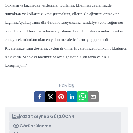
Çok aşırıya kaçmadan jestlerinizi kullanın. Ellerinizi ceplerinizde
tutmaktan ve kollarınızı kavuşturmaktan, ellerinizle ağzınızı örtmekten
kaçının. Ayaktaysanız dik durun, oturuyorsanız sandalye ve koltuğunuzu
tam olarak doldurun ve arkanıza yaslanın. İnsanlara, daima onları rahatsız
etmeyecek mümkün olan en yakın mesafede durmaya gayret edin.
Kıyafetinize itina gösterin, uygun giyinin. Kıyafetinize mümkün olduğunca
renk katın. Saç ve el bakımınıza özen gösterin. Çok fazla ve hızlı
konuşmayın."
Paylaş
Yazar:
Zeynep GÜÇLÜCAN
Görüntülenme: