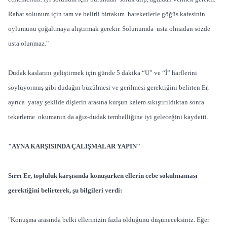
Rahat solunum için tam ve belirli birtakım hareketlerle göğüs kafesinin
oylumunu çoğaltmaya alıştırmak gerekir. Solunumda usta olmadan sözde
usta olunmaz."
Dudak kaslarını geliştirmek için günde 5 dakika “U” ve “İ” harflerini
söylüyormuş gibi dudağın büzülmesi ve gerilmesi gerektiğini belirten Er,
ayrıca yatay şekilde dişlerin arasına kurşun kalem sıkıştırıldıktan sonra
tekerleme okumanın da ağız-dudak tembelliğine iyi geleceğini kaydetti.
"AYNA KARŞISINDA ÇALIŞMALAR YAPIN"
Sırrı Er, topluluk karşısında konuşurken ellerin cebe sokulmaması
gerektiğini belirterek, şu bilgileri verdi:
"Konuşma arasında belki ellerinizin fazla olduğunu düşüneceksiniz. Eğer