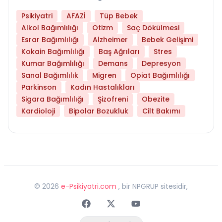
Psikiyatri
AFAZİ
Tüp Bebek
Alkol Bağımlılığı
Otizm
Saç Dökülmesi
Esrar Bağımlılığı
Alzheimer
Bebek Gelişimi
Kokain Bağımlılığı
Baş Ağrıları
Stres
Kumar Bağımlılığı
Demans
Depresyon
Sanal Bağımlılık
Migren
Opiat Bağımlılığı
Parkinson
Kadın Hastalıkları
Sigara Bağımlılığı
Şizofreni
Obezite
Kardioloji
Bipolar Bozukluk
Cilt Bakımı
©
2026
e-Psikiyatri.com
, bir NPGRUP sitesidir,
Faceebok
Twitter
Youtube