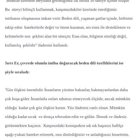
"İnsanlar üzerinde meydana getirdiğimiz ilk intiba 30 saniye içinde oluşur.
Bu süreyi bilinçli kullanmak, karşımızdakiler üzerinde istediğimiz
intibanın oluşmasına imkan verir. Beden dili, yaşanan şartlar içinde, birbirini
takip eden hareketlerle değer ve önem kazanan, ses tonu ile desteklenen ve
kelimelerle son şeklini alan bir süreçtir. Esas olan, bilginin niteliği değil,
kullanılış şeklidir" ifadesini kullandı.
Sırrı Er, çevrede olumlu intiba doğuracak beden dili özelliklerini ise
şöyle sıraladı:
"Göz ilişkisi önemlidir. İnsanların yüzüne bakanlar, bakmayanlardan daha
çok hoşa gider. İnsanlarla onları rahatsız etmeyecek ölçüde, ancak mümkün
olduğu kadar çok göz ilişkisi kurun. Yüz ifadeniz canlı olsun. Mümkün
olduğu kadar sıcak ve dostça tebessüm edin ve gülün. Donuk ve ifadesiz
görünmekten kaçının. Karşınızdaki konuşurken sık sık başınızı hafifçe
aşağı-yukarı hareket ettirerek, onu dinlediğinizi ve anladığınızı hissettirin.