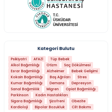
Kategori Bulutu
Psikiyatri
AFAZİ
Tüp Bebek
Alkol Bağımlılığı
Otizm
Saç Dökülmesi
Esrar Bağımlılığı
Alzheimer
Bebek Gelişimi
Kokain Bağımlılığı
Baş Ağrıları
Stres
Kumar Bağımlılığı
Demans
Depresyon
Sanal Bağımlılık
Migren
Opiat Bağımlılığı
Parkinson
Kadın Hastalıkları
Sigara Bağımlılığı
Şizofreni
Obezite
Kardioloji
Bipolar Bozukluk
Cilt Bakımı