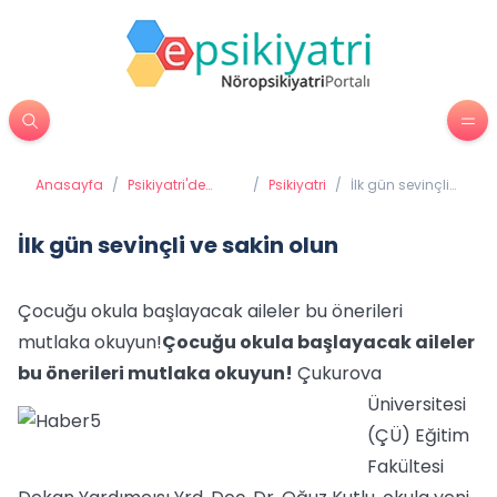
Anasayfa
/
Psikiyatri'de
/
Psikiyatri
/
İlk gün sevinçli
Tedavi
ve sakin olun
Yöntemleri
İlk gün sevinçli ve sakin olun
Çocuğu okula başlayacak aileler bu önerileri
mutlaka okuyun!
Çocuğu okula başlayacak aileler
bu önerileri mutlaka okuyun!
Çukurova
Üniversitesi
(ÇÜ) Eğitim
Fakültesi