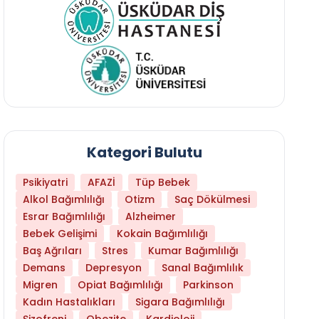
Kategori Bulutu
Psikiyatri
AFAZİ
Tüp Bebek
Alkol Bağımlılığı
Otizm
Saç Dökülmesi
Esrar Bağımlılığı
Alzheimer
Bebek Gelişimi
Kokain Bağımlılığı
Baş Ağrıları
Stres
Kumar Bağımlılığı
Daha Az Protein Tüketmek Yaşlanmayı Yava
Demans
Depresyon
Sanal Bağımlılık
Migren
Opiat Bağımlılığı
Parkinson
Kadın Hastalıkları
Sigara Bağımlılığı