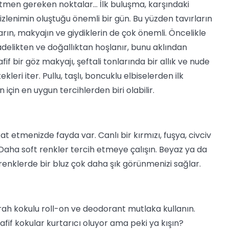
 etmen gereken noktalar…
İlk buluşma, karşındaki
 izlenimin oluştuğu önemli bir gün. Bu yüzden tavırların
rın, makyajın ve giydiklerin de çok önemli. Öncelikle
adelikten ve doğallıktan hoşlanır, bunu aklından
f bir göz makyajı, şeftali tonlarında bir allık ve nude
kleri iter. Pullu, taşlı, boncuklu elbiselerden ilk
çin en uygun tercihlerden biri olabilir.
t etmenizde fayda var. Canlı bir kırmızı, fuşya, civciv
r. Daha soft renkler tercih etmeye çalışın. Beyaz ya da
enklerde bir bluz çok daha şık görünmenizi sağlar.
rah kokulu roll-on ve deodorant mutlaka kullanın.
afif kokular kurtarıcı oluyor ama peki ya kışın?