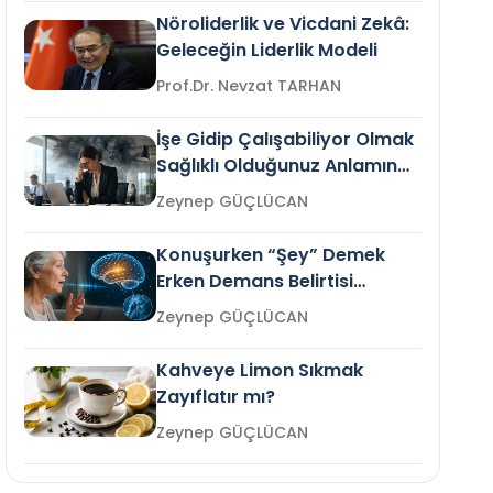
Nöroliderlik ve Vicdani Zekâ:
Geleceğin Liderlik Modeli
Prof.Dr. Nevzat TARHAN
İşe Gidip Çalışabiliyor Olmak
Sağlıklı Olduğunuz Anlamına
Gelir mi?
Zeynep GÜÇLÜCAN
Konuşurken “Şey” Demek
Erken Demans Belirtisi
Olabilir mi?
Zeynep GÜÇLÜCAN
Kahveye Limon Sıkmak
Zayıflatır mı?
Zeynep GÜÇLÜCAN