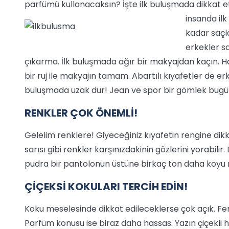
parfümü kullanacaksın? İşte ilk buluşmada dikkat
insanda ilk
kadar saçla
erkekler s
çıkarma. İlk buluşmada ağır bir makyajdan kaçın. Hafi
bir ruj ile makyajın tamam. Abartılı kıyafetler de erke
buluşmada uzak dur! Jean ve spor bir gömlek bugün i
RENKLER ÇOK ÖNEMLİ!
Gelelim renklere! Giyeceğiniz kıyafetin rengine dikka
sarısı gibi renkler karşınızdakinin gözlerini yorabili
pudra bir pantolonun üstüne birkaç ton daha koyu r
ÇİÇEKSİ KOKULARI TERCİH EDİN!
Koku meselesinde dikkat edileceklerse çok açık. Fe
Parfüm konusu ise biraz daha hassas. Yazın çiçekli h