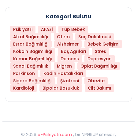
Kategori Bulutu
Psikiyatri
AFAZİ
Tüp Bebek
Alkol Bağımlılığı
Otizm
Saç Dökülmesi
Esrar Bağımlılığı
Alzheimer
Bebek Gelişimi
Kokain Bağımlılığı
Baş Ağrıları
Stres
Kumar Bağımlılığı
Demans
Depresyon
Sanal Bağımlılık
Migren
Opiat Bağımlılığı
Parkinson
Kadın Hastalıkları
Sigara Bağımlılığı
Şizofreni
Obezite
Kardioloji
Bipolar Bozukluk
Cilt Bakımı
©
2026
e-Psikiyatri.com
, bir NPGRUP sitesidir,