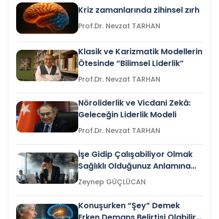
Kriz zamanlarında zihinsel zırh
Prof.Dr. Nevzat TARHAN
Klasik ve Karizmatik Modellerin
Ötesinde “Bilimsel Liderlik”
Prof.Dr. Nevzat TARHAN
Nöroliderlik ve Vicdani Zekâ:
Geleceğin Liderlik Modeli
Prof.Dr. Nevzat TARHAN
İşe Gidip Çalışabiliyor Olmak
Sağlıklı Olduğunuz Anlamına
Gelir mi?
Zeynep GÜÇLÜCAN
Konuşurken “Şey” Demek
Erken Demans Belirtisi Olabilir