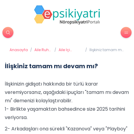
Anasayfa
/
Aile Ruh
/
Aile İçi
/
İlişkiniz tamam mı
Sağlığı
Sağlıklı
devam mı?
İletişim
İlişkiniz tamam mı devam mı?
İlişkinizin gidişatı hakkında bir türlü karar
veremiyorsanız, aşağıdaki ipuçları "tamam mı devam
mı" demenizi kolaylaştırabilir.
1- Birlikte yaşamaktan bahsedince size 2025 tarihini
veriyorsa.
2- Arkadaşları ona sürekli "Kazanova" veya "Playboy"