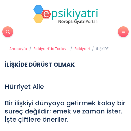
Anasayfa
/
Psikiyatri'de Tedavi
/
Psikiyatri
/
İLİŞKİDE
Yöntemleri
DÜRÜST
OLMAK
İLİŞKİDE DÜRÜST OLMAK
Hürriyet Aile
Bir ilişkiyi dünyaya getirmek kolay bir
süreç değildir; emek ve zaman ister.
İşte çiftlere öneriler.