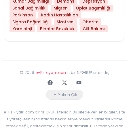
Kumar Bağımlılığı
Demans
Depresyon
Sanal Bağımlılık
Migren
Opiat Bağımlılığı
Parkinson
Kadın Hastalıkları
Sigara Bağımlılığı
Şizofreni
Obezite
Kardioloji
Bipolar Bozukluk
Cilt Bakımı
©
2026
e-Psikiyatri.com
, bir NPGRUP sitesidir,
Faceebok
Twitter
Youtube
Yukarı Çık
e-Psikiyatri.com bir NPGRUP sitesidir. Bu sitede verilen bilgiler, site
ziyaretçilerinin/hastaların hekimleriyle mevcut ilişkilerini ikame
etmek değil, desteklemek için tasarlanmıştır. Bu sitede yer alan