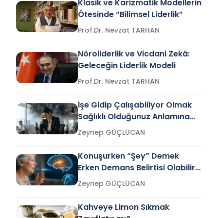
Klasik ve Karizmatik Modellerin
Ötesinde “Bilimsel Liderlik”
Prof.Dr. Nevzat TARHAN
Nöroliderlik ve Vicdani Zekâ:
Geleceğin Liderlik Modeli
Prof.Dr. Nevzat TARHAN
İşe Gidip Çalışabiliyor Olmak
Sağlıklı Olduğunuz Anlamına
Gelir mi?
Zeynep GÜÇLÜCAN
Konuşurken “Şey” Demek
Erken Demans Belirtisi Olabilir
mi?
Zeynep GÜÇLÜCAN
Kahveye Limon Sıkmak