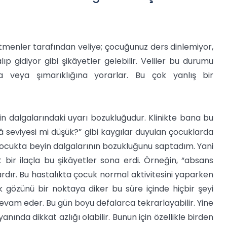
tmenler tarafından veliye; çocuğunuz ders dinlemiyor,
p gidiyor gibi şikâyetler gelebilir. Veliler bu durumu
a veya şımarıklığına yorarlar. Bu çok yanlış bir
n dalgalarındaki uyarı bozukluğudur. Klinikte bana bu
â seviyesi mi düşük?” gibi kaygılar duyulan çocuklarda
ukta beyin dalgalarının bozukluğunu saptadım. Yani
t bir ilaçla bu şikâyetler sona erdi. Örneğin, “absans
vardır. Bu hastalıkta çocuk normal aktivitesini yaparken
k gözünü bir noktaya diker bu süre içinde hiçbir şeyi
evam eder. Bu gün boyu defalarca tekrarlayabilir. Yine
ında dikkat azlığı olabilir. Bunun için özellikle birden