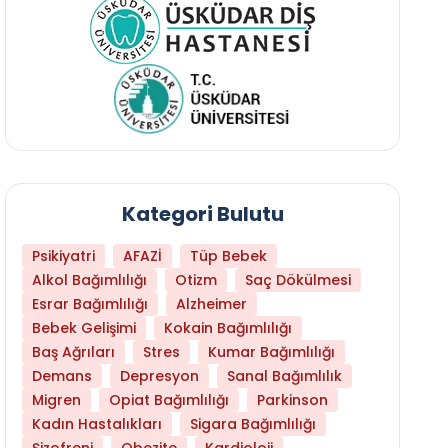
Kategori Bulutu
Psikiyatri
AFAZİ
Tüp Bebek
Alkol Bağımlılığı
Otizm
Saç Dökülmesi
Esrar Bağımlılığı
Alzheimer
Bebek Gelişimi
Kokain Bağımlılığı
Baş Ağrıları
Stres
Kumar Bağımlılığı
Demans
Depresyon
Sanal Bağımlılık
Daha Az Protein Tüketmek Yaşlanmayı Yava
Migren
Opiat Bağımlılığı
Parkinson
Kadın Hastalıkları
Sigara Bağımlılığı