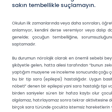
sakın tembellikle suçlamayın.
Okulun ilk zamanlarında veya daha sonraları, öğre
anlamıyor, kendini derse veremiyor veya dalıp dalı
genelde; çocuğun tembelliğine, sorumsuzluğun
saptamadır.
Bu durumun nörolojik olarak en önemli sebebi beyi
şikâyetle gelen, hatta ailesi tarafından “bunun zek
yaptığım muayene ve inceleme sonucunda çoğu çoc
bu bir tip sara (epilepsi) hastalığıdır. Uygun basi
nöbeti” denen bir epilepsi yani sara hastalığı tipi 
birden saniyeler süren bir hafıza kaybı olur çocu
algılamaz, hatırlayamaz sonra tekrar aktivitesine d
birçok sara türünde çocukta istemsiz hareketlerin yan