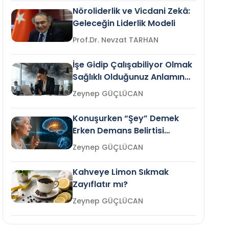
Nöroliderlik ve Vicdani Zekâ:
Geleceğin Liderlik Modeli
Prof.Dr. Nevzat TARHAN
İşe Gidip Çalışabiliyor Olmak
Sağlıklı Olduğunuz Anlamına
Gelir mi?
Zeynep GÜÇLÜCAN
Konuşurken “Şey” Demek
Erken Demans Belirtisi
Olabilir mi?
Zeynep GÜÇLÜCAN
Kahveye Limon Sıkmak
Zayıflatır mı?
Zeynep GÜÇLÜCAN