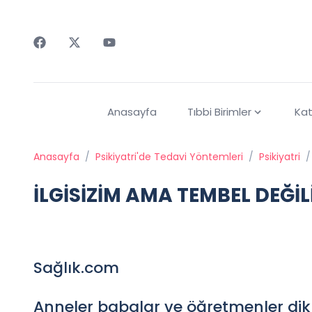
Faceebok
Twitter
Youtube
Anasayfa
Tıbbi Birimler
Kat
Anasayfa
/
Psikiyatri'de Tedavi Yöntemleri
/
Psikiyatri
/
İLGİSİZİM AMA TEMBEL DEĞİ
Sağlık.com
Anneler babalar ve öğretmenler dikka