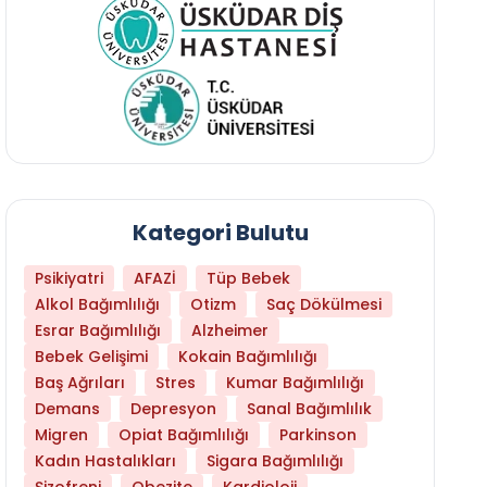
Kategori Bulutu
Psikiyatri
AFAZİ
Tüp Bebek
Alkol Bağımlılığı
Otizm
Saç Dökülmesi
Esrar Bağımlılığı
Alzheimer
Bebek Gelişimi
Kokain Bağımlılığı
Baş Ağrıları
Stres
Kumar Bağımlılığı
Daha Az Protein Tüketmek Yaşlanmayı Yava
Demans
Depresyon
Sanal Bağımlılık
Migren
Opiat Bağımlılığı
Parkinson
Kadın Hastalıkları
Sigara Bağımlılığı