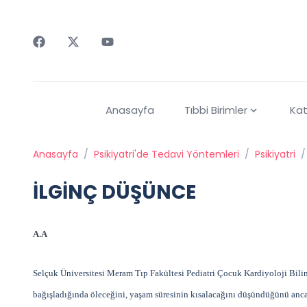
Faceebok
Twitter
Youtube
Anasayfa
Tıbbi Birimler
Kat
Anasayfa
/
Psikiyatri'de Tedavi Yöntemleri
/
Psikiyatri
/
İLGİNÇ DÜŞÜNCE
A.A
Selçuk Üniversitesi Meram Tıp Fakültesi Pediatri Çocuk Kardiyoloji Bilim
bağışladığında öleceğini, yaşam süresinin kısalacağını düşündüğünü anc