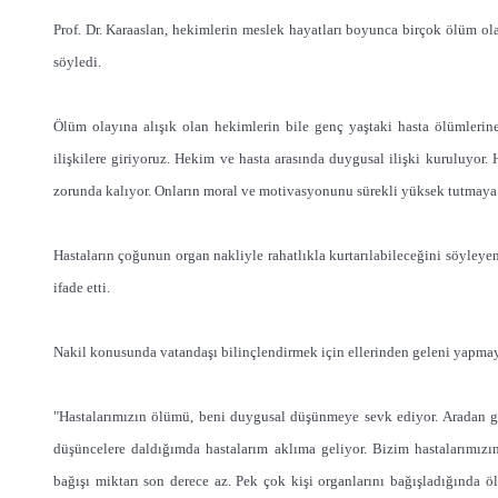
Prof. Dr. Karaaslan, hekimlerin meslek hayatları boyunca birçok ölüm ol
söyledi.
Ölüm olayına alışık olan hekimlerin bile genç yaştaki hasta ölümlerin
ilişkilere giriyoruz. Hekim ve hasta arasında duygusal ilişki kuruluyor.
zorunda kalıyor. Onların moral ve motivasyonunu sürekli yüksek tutmaya 
Hastaların çoğunun organ nakliyle rahatlıkla kurtarılabileceğini söyleye
ifade etti.
Nakil konusunda vatandaşı bilinçlendirmek için ellerinden geleni yapmaya 
"Hastalarımızın ölümü, beni duygusal düşünmeye sevk ediyor. Aradan g
düşüncelere daldığımda hastalarım aklıma geliyor. Bizim hastalarımızın
bağışı miktarı son derece az. Pek çok kişi organlarını bağışladığında 