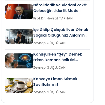
Nöroliderlik ve Vicdani Zekâ:
Geleceğin Liderlik Modeli
Prof.Dr. Nevzat TARHAN
İşe Gidip Çalışabiliyor Olmak
Sağlıklı Olduğunuz Anlamına
Gelir mi?
Zeynep GÜÇLÜCAN
Konuşurken “Şey” Demek
Erken Demans Belirtisi
Olabilir mi?
Zeynep GÜÇLÜCAN
Kahveye Limon Sıkmak
Zayıflatır mı?
Zeynep GÜÇLÜCAN