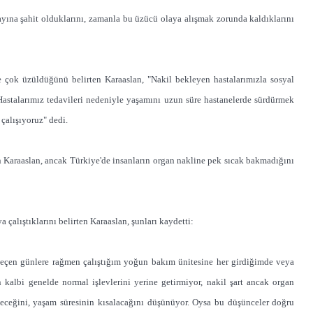
ayına şahit olduklarını, zamanla bu üzücü olaya alışmak zorunda kaldıklarını
e çok üzüldüğünü belirten Karaaslan, "Nakil bekleyen hastalarımızla sosyal
 Hastalarımız tedavileri nedeniyle yaşamını uzun süre hastanelerde sürdürmek
çalışıyoruz" dedi.
n Karaaslan, ancak Türkiye'de insanların organ nakline pek sıcak bakmadığını
çalıştıklarını belirten Karaaslan, şunları kaydetti:
eçen günlere rağmen çalıştığım yoğun bakım ünitesine her girdiğimde veya
 kalbi genelde normal işlevlerini yerine getirmiyor, nakil şart ancak organ
öleceğini, yaşam süresinin kısalacağını düşünüyor. Oysa bu düşünceler doğru