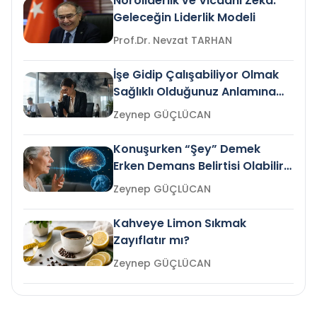
Nöroliderlik ve Vicdani Zekâ:
Geleceğin Liderlik Modeli
Prof.Dr. Nevzat TARHAN
İşe Gidip Çalışabiliyor Olmak
Sağlıklı Olduğunuz Anlamına
Gelir mi?
Zeynep GÜÇLÜCAN
Konuşurken “Şey” Demek
Erken Demans Belirtisi Olabilir
mi?
Zeynep GÜÇLÜCAN
Kahveye Limon Sıkmak
Zayıflatır mı?
Zeynep GÜÇLÜCAN