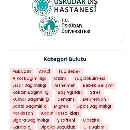
Kategori Bulutu
Psikiyatri
AFAZİ
Tüp Bebek
Alkol Bağımlılığı
Otizm
Saç Dökülmesi
Esrar Bağımlılığı
Alzheimer
Bebek Gelişimi
Kokain Bağımlılığı
Baş Ağrıları
Stres
Kumar Bağımlılığı
Demans
Depresyon
Sanal Bağımlılık
Migren
Opiat Bağımlılığı
Parkinson
Kadın Hastalıkları
Sigara Bağımlılığı
Şizofreni
Obezite
Kardioloji
Bipolar Bozukluk
Cilt Bakımı