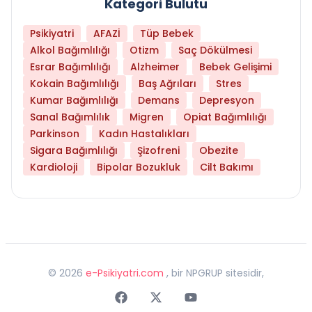
Kategori Bulutu
Psikiyatri
AFAZİ
Tüp Bebek
Alkol Bağımlılığı
Otizm
Saç Dökülmesi
Esrar Bağımlılığı
Alzheimer
Bebek Gelişimi
Kokain Bağımlılığı
Baş Ağrıları
Stres
Kumar Bağımlılığı
Demans
Depresyon
Sanal Bağımlılık
Migren
Opiat Bağımlılığı
Parkinson
Kadın Hastalıkları
Sigara Bağımlılığı
Şizofreni
Obezite
Kardioloji
Bipolar Bozukluk
Cilt Bakımı
©
2026
e-Psikiyatri.com
, bir NPGRUP sitesidir,
Faceebok
Twitter
Youtube