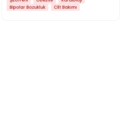
Şizofreni
Obezite
Kardioloji
Bipolar Bozukluk
Cilt Bakımı