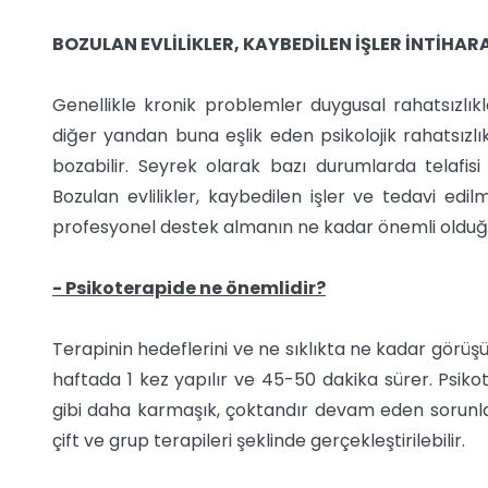
BOZULAN EVLİLİKLER, KAYBEDİLEN İŞLER İNTİHAR
Genellikle kronik problemler duygusal rahatsızlı
diğer yandan buna eşlik eden psikolojik rahatsızl
bozabilir. Seyrek olarak bazı durumlarda telafis
Bozulan evlilikler, kaybedilen işler ve tedavi edi
profesyonel destek almanın ne kadar önemli olduğun
- Psikoterapide ne önemlidir?
Terapinin hedeflerini ve ne sıklıkta ne kadar görüşü
haftada 1 kez yapılır ve 45-50 dakika sürer. Psiko
gibi daha karmaşık, çoktandır devam eden sorunlara
çift ve grup terapileri şeklinde gerçekleştirilebilir.