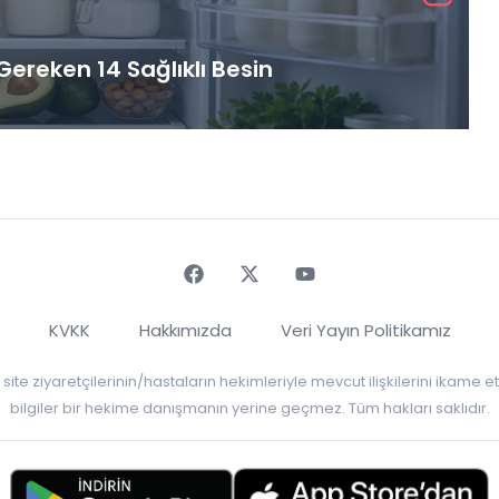
ereken 14 Sağlıklı Besin
Faceebok
Twitter
Youtube
KVKK
Hakkımızda
Veri Yayın Politikamız
r, site ziyaretçilerinin/hastaların hekimleriyle mevcut ilişkilerini ikame
bilgiler bir hekime danışmanın yerine geçmez. Tüm hakları saklıdır.