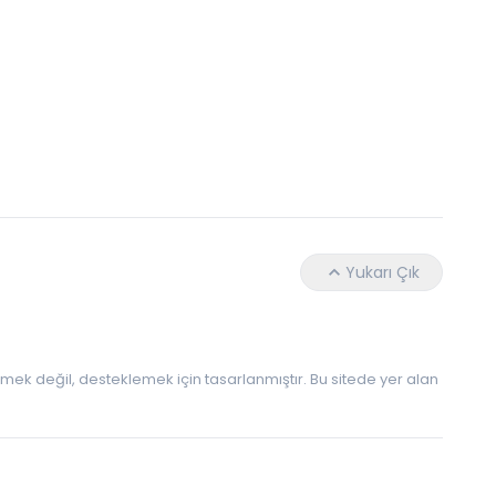
Hangi Yaşta Hangi Testi Yaptırmanız Gerekt
Yukarı Çık
 etmek değil, desteklemek için tasarlanmıştır. Bu sitede yer alan