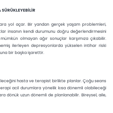
A SÜRÜKLEYEBİLİR
klara yol açar. Bir yandan gerçek yaşam problemleri,
ıklar insanın kendi durumunu doğru değerlendirmesini
i mümkün olmayan ağır sonuçlar karşımıza çıkabilir.
lmemiş ilerleyen depresyonlarda yükselen intihar riski
a bir başka işarettir.
leceğini hasta ve terapist birlikte planlar. Çoğu seans
terapi acil durumlara yönelik kısa dönemli olabileceği
 dönük uzun dönemli de planlanabilir. Bireysel, aile,