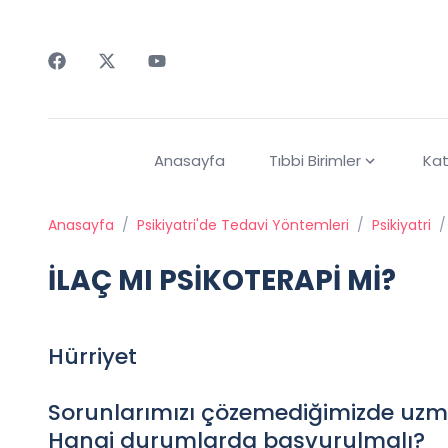
Faceebok
Twitter
Youtube
Anasayfa
Tıbbi Birimler
Kat
Anasayfa
/
Psikiyatri'de Tedavi Yöntemleri
/
Psikiyatri
/
İLAÇ MI PSİKOTERAPİ Mİ?
Hürriyet
Sorunlarımızı çözemediğimizde uzm
Hangi durumlarda başvurulmalı?