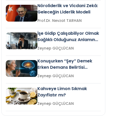
Nöroliderlik ve Vicdani Zekâ:
Geleceğin Liderlik Modeli
Prof.Dr. Nevzat TARHAN
İşe Gidip Çalışabiliyor Olmak
Sağlıklı Olduğunuz Anlamına
Gelir mi?
Zeynep GÜÇLÜCAN
Konuşurken “Şey” Demek
Erken Demans Belirtisi
Olabilir mi?
Zeynep GÜÇLÜCAN
Kahveye Limon Sıkmak
Zayıflatır mı?
Zeynep GÜÇLÜCAN