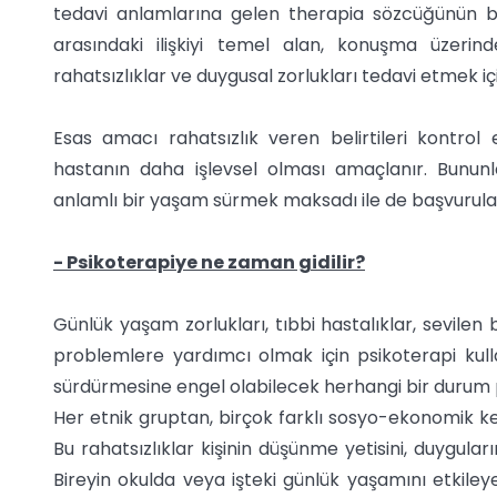
tedavi anlamlarına gelen therapia sözcüğünün bir
arasındaki ilişkiyi temel alan, konuşma üzerinde
rahatsızlıklar ve duygusal zorlukları tedavi etmek için
Esas amacı rahatsızlık veren belirtileri kontro
hastanın daha işlevsel olması amaçlanır. Bununla
anlamlı bir yaşam sürmek maksadı ile de başvurulan
- Psikoterapiye ne zaman gidilir?
Günlük yaşam zorlukları, tıbbi hastalıklar, sevilen b
problemlere yardımcı olmak için psikoterapi kullanı
sürdürmesine engel olabilecek herhangi bir durum p
Her etnik gruptan, birçok farklı sosyo-ekonomik kesi
Bu rahatsızlıklar kişinin düşünme yetisini, duygular
Bireyin okulda veya işteki günlük yaşamını etkileyebil