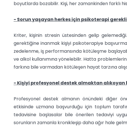
boyutlarda bozabilir. Kişi, her zamankinden farklı hi
- Sorun yaşayan herkes için psikoterapi gerekli
Kriter, kişinin stresin üstesinden gelip gelemedi
gerektiğine inanmak kişiyi psikoterapiye başvurmakt
zedelenme, iş performansında kötüleşme başlayabili
ve alkol kullanımına yönelebilir. Hatta problemleri
farkına bile varmadan kötüleşen hayat tarzına alışab
- Kişiyi profesyonel destek almaktan alıkoyan
Profesyonel destek almanın önündeki diğer ö
etkisinde uzmana başvurduğu için toplum tarafın
tedavisine başlasalar bile önerilen tedaviyi uyg
sorunların zamanla kronikleşip daha ağır hale gelm