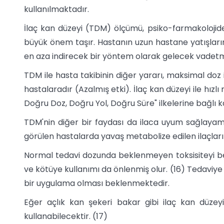
kullanılmaktadır.
İlaç kan düzeyi (TDM) ölçümü, psiko-farmakolojide;
büyük önem taşır. Hastanın uzun hastane yatışların
en aza indirecek bir yöntem olarak gelecek vadetm
TDM ile hasta takibinin diğer yararı, maksimal doz 
hastalaradır (Azalmış etki). İlaç kan düzeyi ile hızlı
Doğru Doz, Doğru Yol, Doğru Süre" ilkelerine bağlı 
TDM'nin diğer bir faydası da ilaca uyum sağlayama
görülen hastalarda yavaş metabolize edilen ilaçları
Normal tedavi dozunda beklenmeyen toksisiteyi be
ve kötüye kullanımı da önlenmiş olur. (16) Tedaviy
bir uygulama olması beklenmektedir.
Eğer açlık kan şekeri bakar gibi ilaç kan düzeyi 
kullanabilecektir. (17)