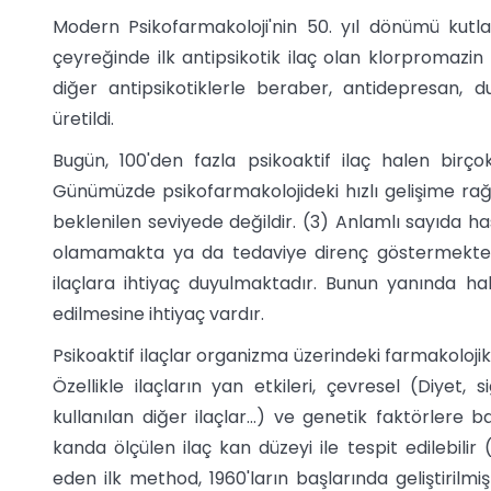
Modern Psikofarmakoloji'nin 50. yıl dönümü kutla
çeyreğinde ilk antipsikotik ilaç olan klorpromazin
diğer antipsikotiklerle beraber, antidepresan, d
üretildi.
Bugün, 100'den fazla psikoaktif ilaç halen birçok
Günümüzde psikofarmakolojideki hızlı gelişime rağ
beklenilen seviyede değildir. (3) Anlamlı sayıda ha
olamamakta ya da tedaviye direnç göstermektedi
ilaçlara ihtiyaç duyulmaktadır. Bunun yanında hal
edilmesine ihtiyaç vardır.
Psikoaktif ilaçlar organizma üzerindeki farmakolojik
Özellikle ilaçların yan etkileri, çevresel (Diyet, 
kullanılan diğer ilaçlar…) ve genetik faktörlere b
kanda ölçülen ilaç kan düzeyi ile tespit edilebilir
eden ilk method, 1960'ların başlarında geliştirilmişt