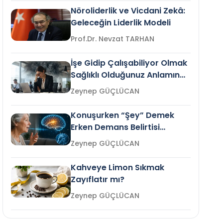
Nöroliderlik ve Vicdani Zekâ:
Geleceğin Liderlik Modeli
Prof.Dr. Nevzat TARHAN
İşe Gidip Çalışabiliyor Olmak
Sağlıklı Olduğunuz Anlamına
Gelir mi?
Zeynep GÜÇLÜCAN
Konuşurken “Şey” Demek
Erken Demans Belirtisi
Olabilir mi?
Zeynep GÜÇLÜCAN
Kahveye Limon Sıkmak
Zayıflatır mı?
Zeynep GÜÇLÜCAN