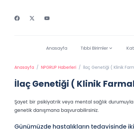
Faceebok
Twitter
Youtube
Anasayfa
Tıbbi Birimler
Kat
Anasayfa
/
NPGRUP Haberleri
/
İlaç Genetiği ( Klinik F
İlaç Genetiği ( Klinik Farm
Şayet bir psikiyatrik veya mental sağlık durumuyla ilg
genetik danışmana başvurabilirsiniz.
Günümüzde hastalıkların tedavisinde i