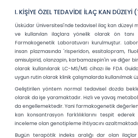
I. KİŞİYE ÖZEL TEDAVİDE İLAÇ KAN DÜZEYİ
Üsküdar Üniversitesi'nde tedavisel ilaç kan düzey
ve kullanılan ilaçlara yönelik olarak ön tanı i
Farmakogenetik Laboratuvarı kurulmuştur. Labora
insan plazmasında 'risperidon, essitalopram, fluok
amisulpirid, olanzapin, karbamazepin'in ve diğer bir
olarak kullanılarak LC-MS/MS cihazı ile FDA Guidan
uygun rutin olarak klinik çalışmalarda kullanılmak ü
Geliştirilen yöntem normal tedavisel dozda bekl
olarak da işe yaramaktadır. Hızlı ve yavaş metaboli
da engellemektedir. Yani farmakogenetik değerlen
kan konsantrasyon farklılıklarını tespit edere
inceleme olan genotipleme ihtiyacını azaltmaktadır
Bugün terapötik indeks aralığı dar olan ilaçla