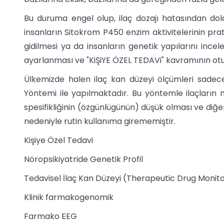
Bu duruma engel olup, ilaç dozajı hatasından do
insanların Sitokrom P450 enzim aktivitelerinin prat
gidilmesi ya da insanların genetik yapılarını incel
ayarlanması ve "KiŞiYE ÖZEL TEDAVi" kavramının otu
Ülkemizde halen ilaç kan düzeyi ölçümleri sadece 
Yöntemi ile yapılmaktadır. Bu yöntemle ilaçların 
spesifikliğinin (özgünlügünün) düşük olması ve diğe
nedeniyle rutin kullanıma girememiştir.
Kişiye Özel Tedavi
Nöropsikiyatride Genetik Profil
Tedavisel İlaç Kan Düzeyi (Therapeutic Drug Monit
Klinik farmakogenomik
Farmako EEG