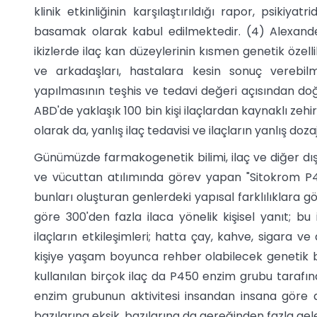
klinik etkinliğinin karşılaştırıldığı rapor, psikiy
basamak olarak kabul edilmektedir. (4) Alexande
ikizlerde ilaç kan düzeylerinin kısmen genetik özelli
ve arkadaşları, hastalara kesin sonuç verebilm
yapılmasının teşhis ve tedavi değeri açısından doğr
ABD'de yaklaşık 100 bin kişi ilaçlardan kaynaklı ze
olarak da, yanlış ilaç tedavisi ve ilaçların yanlış do
Günümüzde farmakogenetik bilimi, ilaç ve diğer 
ve vücuttan atılımında görev yapan "Sitokrom P
bunları oluşturan genlerdeki yapısal farklılıklara 
göre 300'den fazla ilaca yönelik kişisel yanıt; bu i
ilaçların etkileşimleri; hatta çay, kahve, sigara ve 
kişiye yaşam boyunca rehber olabilecek genetik bil
kullanılan birçok ilaç da P450 enzim grubu taraf
enzim grubunun aktivitesi insandan insana göre değ
bazılarına eksik, bazılarına da gereğinden fazla gel