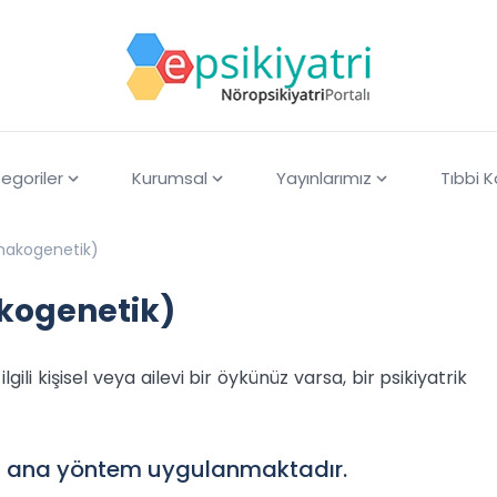
egoriler
Kurumsal
Yayınlarımız
Tıbbi 
armakogenetik)
akogenetik)
ili kişisel veya ailevi bir öykünüz varsa, bir psikiyatrik
ki ana yöntem uygulanmaktadır.