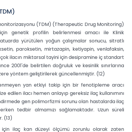
 (TDM)
i monitorizasyonu (TDM) (Therapeutic Drug Monitoring)
çin genetik profilin belirlenmesi amacı ile Klinik
tuarda yürütülen yoğun çalışmalar sonucu, sitratlı
setin, paroksetin, mirtazapin, ketiyapin, venlafaksin,
çok ilacın miktarsal tayini için desipramine iç standart
ce 2001'de belirtilen doğruluk ve kesinlik sınırlarına
zere yöntem geliştirilerek güncellenmiştir. (12)
enmeyen yan etkiyi takip için bir fenotipleme aracı
ze edilen ilacı hemen anlayıp gereksiz ilaç kullanımını
dirmede gen polimorfizmi sorunu olan hastalarda ilaç
k erken tedbir almamızı sağlamaktadır. Uzun süreli
. (13)
r için ilaç kan düzeyi ölçümü zorunlu olarak zaten