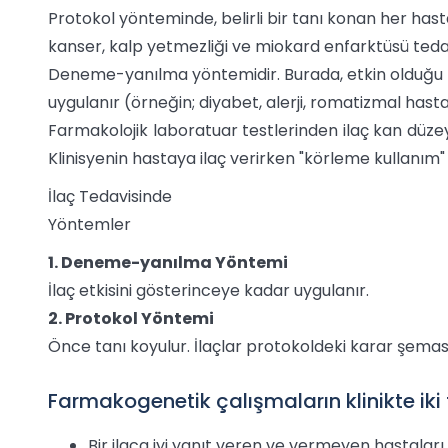
Protokol yönteminde, belirli bir tanı konan her hasta
kanser, kalp yetmezliği ve miokard enfarktüsü tedavi
Deneme-yanılma yöntemidir. Burada, etkin olduğu bil
uygulanır (örneğin; diyabet, alerji, romatizmal hasta
Farmakolojik laboratuar testlerinden ilaç kan düzeyi
Klinisyenin hastaya ilaç verirken "körleme kullanım"
İlaç Tedavisinde
Yöntemler
1. Deneme-yanılma Yöntemi
İlaç etkisini gösterinceye kadar uygulanır.
2. Protokol Yöntemi
Önce tanı koyulur. İlaçlar protokoldeki karar şeması
Farmakogenetik çalışmaların klinikte i
Bir ilaca iyi yanıt veren ve vermeyen hastaları