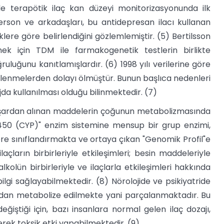
atride terapötik ilaç kan düzeyi monitorizasyonunda ilk
rson ve arkadaşları, bu antidepresan ilacı kullanan
klere göre belirlendiğini gözlemlemiştir. (5) Bertilsson
ek için TDM ile farmakogenetik testlerin birlikte
uluğunu kanıtlamışlardır. (6) 1998 yılı verilerine göre
hirlenmelerden dolayı ölmüştür. Bunun başlıca nedenleri
zajda kullanılması olduğu bilinmektedir. (7)
dışardan alınan maddelerin çoğunun metabolizmasında
450 (CYP)" enzim sistemine mensup bir grup enzimi,
göre sınıflandırmakta ve ortaya çıkan "Genomik Profil"e
laçların birbirleriyle etkileşimleri; besin maddeleriyle
alkolün birbirleriyle ve ilaçlarla etkileşimleri hakkında
gi sağlayabilmektedir. (8) Nörolojide ve psikiyatride
ından metabolize edilmekte yani parçalanmaktadır. Bu
iştiği için, bazı insanlara normal gelen ilaç dozajı,
erek toksik etki yapabilmektedir. (9)