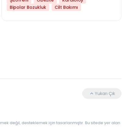
Şizofreni
Obezite
Kardioloji
Bipolar Bozukluk
Cilt Bakımı
Hangi Yaşta Hangi Testi Yaptırmanız Gerekt
Yukarı Çık
 etmek değil, desteklemek için tasarlanmıştır. Bu sitede yer alan