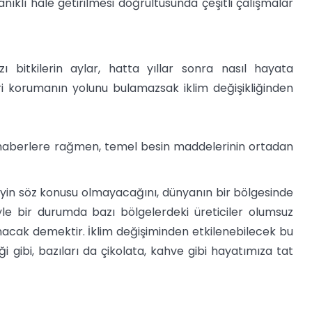
nıklı hale getirilmesi doğrultusunda çeşitli çalışmalar
zı bitkilerin aylar, hatta yıllar sonra nasıl hayata
leri korumanın yolunu bulamazsak iklim değişikliğinden
tılı haberlere rağmen, temel besin maddelerinin ortadan
eyin söz konusu olmayacağını, dünyanın bir bölgesinde
le bir durumda bazı bölgelerdeki üreticiler olumsuz
lanacak demektir. İklim değişiminden etkilenebilecek bu
i gibi, bazıları da çikolata, kahve gibi hayatımıza tat