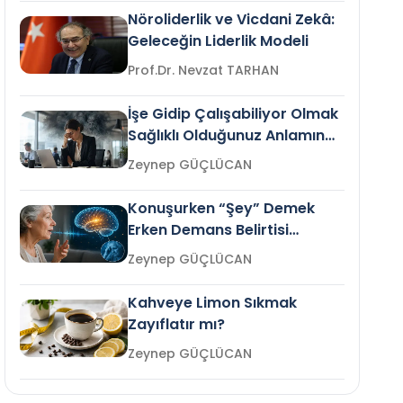
Nöroliderlik ve Vicdani Zekâ:
Geleceğin Liderlik Modeli
Prof.Dr. Nevzat TARHAN
İşe Gidip Çalışabiliyor Olmak
Sağlıklı Olduğunuz Anlamına
Gelir mi?
Zeynep GÜÇLÜCAN
Konuşurken “Şey” Demek
Erken Demans Belirtisi
Olabilir mi?
Zeynep GÜÇLÜCAN
Kahveye Limon Sıkmak
Zayıflatır mı?
Zeynep GÜÇLÜCAN