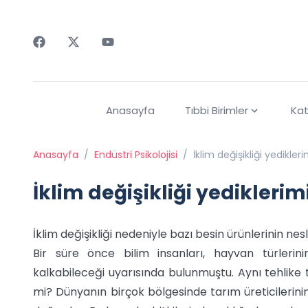
Faceebok
Twitter
Youtube
Anasayfa
Tıbbi Birimler
Kat
Anasayfa
/
Endüstri Psikolojisi
/
İklim değişikliği yedikler
İklim değişikliği yediklerim
İklim değişikliği nedeniyle bazı besin ürünlerinin nesl
Bir süre önce bilim insanları, hayvan türlerinin
kalkabileceği uyarısında bulunmuştu. Aynı tehlike 
mi? Dünyanın birçok bölgesinde tarım üreticilerinin