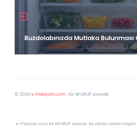
Buzdolabınızda Mutlaka Bulunması G
©
2026
e-Psikiyatri.com
, bir NPGRUP sitesidir,
e-Psikiyatri.com bir NPGRUP sitesidir. Bu sitede verilen bilgile