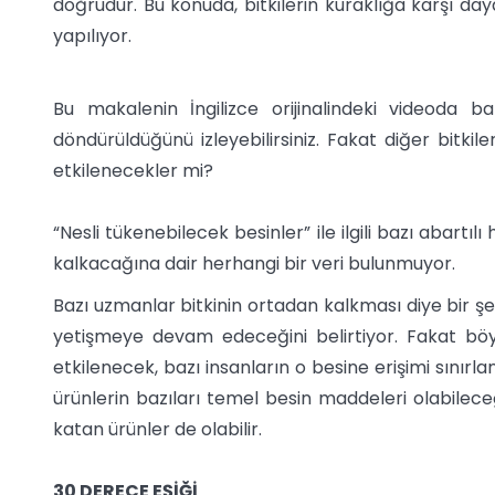
doğrudur. Bu konuda, bitkilerin kuraklığa karşı daya
yapılıyor.
Bu makalenin İngilizce orijinalindeki videoda ba
döndürüldüğünü izleyebilirsiniz. Fakat diğer bitki
etkilenecekler mi?
“Nesli tükenebilecek besinler” ile ilgili bazı abar
kalkacağına dair herhangi bir veri bulunmuyor.
Bazı uzmanlar bitkinin ortadan kalkması diye bir ş
yetişmeye devam edeceğini belirtiyor. Fakat böy
etkilenecek, bazı insanların o besine erişimi sınır
ürünlerin bazıları temel besin maddeleri olabileceğ
katan ürünler de olabilir.
30 DERECE EŞİĞİ