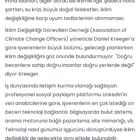
imha silahları, diğer dördü ise iklimle ilgili: şiddetli hava
şartları, su krizi, büyük doğal felaketler, iklim
değişikliğine karşı uyum tedbirlerinin alınmaması.
İklim Değişikliği Görevlileri Derneği (Association of
Climate Change Officers) yöneticisi Daniel Kreeger'a
göre işverenlerin büyük bölümü, geleceği planlarken
iklim değişikliğini göz önünde bulundurmuyor. "Doğru
becerilere sahip doğru insanlar doğru yerlerde değil"
diyor Kreeger.
İş dünyasında iletişim kurma olanağı sağlayan
profesyonel sosyal paylaşım platformu LinkedIn'in
veri analizcilerine göre, işverenlerin en çok istediği on
beceri teknoloji bağlantılı: bilgisayarda bulut sistemi,
arama motoruna bağlı pazarlama, site mimarlığı, vb.
Teknoloji nasıl günümüz işgücünü dönüştürdüyse iklim
değişikliği de gelecekte aynı etkide bulunabilir.