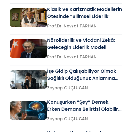
Klasik ve Karizmatik Modellerin
Ötesinde “Bilimsel Liderlik”
Prof.Dr. Nevzat TARHAN
Nöroliderlik ve Vicdani Zekâ:
Geleceğin Liderlik Modeli
Prof.Dr. Nevzat TARHAN
İşe Gidip Çalışabiliyor Olmak
Sağlıklı Olduğunuz Anlamına
Gelir mi?
Zeynep GÜÇLÜCAN
Konuşurken “Şey” Demek
Erken Demans Belirtisi Olabilir
mi?
Zeynep GÜÇLÜCAN