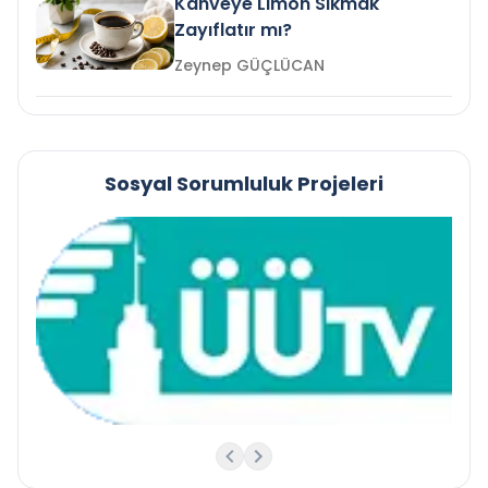
Kahveye Limon Sıkmak
Zayıflatır mı?
Zeynep GÜÇLÜCAN
Sosyal Sorumluluk Projeleri