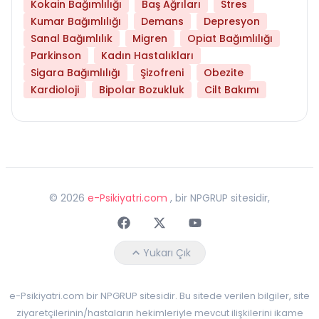
Kokain Bağımlılığı
Baş Ağrıları
Stres
Kumar Bağımlılığı
Demans
Depresyon
Sanal Bağımlılık
Migren
Opiat Bağımlılığı
Parkinson
Kadın Hastalıkları
Sigara Bağımlılığı
Şizofreni
Obezite
Kardioloji
Bipolar Bozukluk
Cilt Bakımı
©
2026
e-Psikiyatri.com
, bir NPGRUP sitesidir,
Faceebok
Twitter
Youtube
Yukarı Çık
e-Psikiyatri.com bir NPGRUP sitesidir. Bu sitede verilen bilgiler, site
ziyaretçilerinin/hastaların hekimleriyle mevcut ilişkilerini ikame