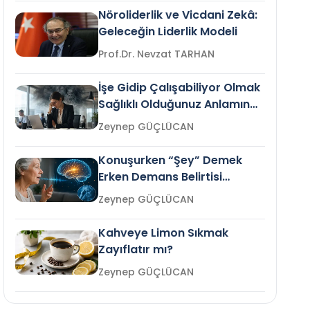
Nöroliderlik ve Vicdani Zekâ:
Geleceğin Liderlik Modeli
Prof.Dr. Nevzat TARHAN
İşe Gidip Çalışabiliyor Olmak
Sağlıklı Olduğunuz Anlamına
Gelir mi?
Zeynep GÜÇLÜCAN
Konuşurken “Şey” Demek
Erken Demans Belirtisi
Olabilir mi?
Zeynep GÜÇLÜCAN
Kahveye Limon Sıkmak
Zayıflatır mı?
Zeynep GÜÇLÜCAN