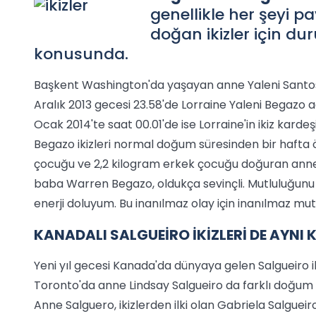
genellikle her şeyi p
doğan ikizler için du
konusunda.
Başkent Washington'da yaşayan anne Yaleni Santos
Aralık 2013 gecesi 23.58'de Lorraine Yaleni Begazo a
Ocak 2014'te saat 00.01'de ise Lorraine'in ikiz kard
Begazo ikizleri normal doğum süresinden bir hafta
çocuğu ve 2,2 kilogram erkek çocuğu doğuran anne 
baba Warren Begazo, oldukça sevinçli. Mutluluğunu 
enerji doluyum. Bu inanılmaz olay için inanılmaz mutlu
KANADALI SALGUEİRO İKİZLERİ DE AYNI 
Yeni yıl gecesi Kanada'da dünyaya gelen Salgueiro ik
Toronto'da anne Lindsay Salgueiro da farklı doğum yı
Anne Salguero, ikizlerden ilki olan Gabriela Salgueir