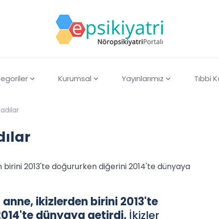
egoriler
Kurumsal
Yayınlarımız
Tıbbi 
adılar
dılar
birini 2013'te doğururken diğerini 2014'te dünyaya
nne, ikizlerden birini 2013'te
2014'te dünyaya getirdi.
İkizler