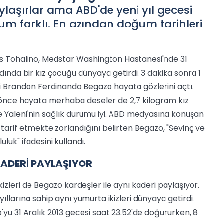
aylaşırlar ama ABD'de yeni yıl gecesi
rum farklı. En azından doğum tarihleri
 Tohalino, Medstar Washington Hastanesi'nde 31
dında bir kız çocuğu dünyaya getirdi. 3 dakika sonra 1
eşi Brandon Ferdinando Begazo hayata gözlerini açtı.
 önce hayata merhaba deseler de 2,7 kilogram kız
Yaleni'nin sağlık durumu iyi. ABD medyasına konuşan
tarif etmekte zorlandığını belirten Begazo, "Sevinç ve
luk" ifadesini kullandı.
KADERİ PAYLAŞIYOR
izleri de Begazo kardeşler ile aynı kaderi paylaşıyor.
llarına sahip aynı yumurta ikizleri dünyaya getirdi.
o'yu 31 Aralık 2013 gecesi saat 23.52'de doğururken, 8