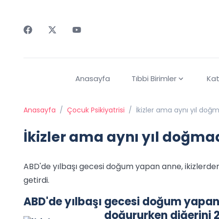
Faceebok
Twitter
Youtube
Anasayfa
Tıbbi Birimler
Kat
Anasayfa
/
Çocuk Psikiyatrisi
/
İkizler ama aynı yıl doğm
İkizler ama aynı yıl doğma
ABD'de yılbaşı gecesi doğum yapan anne, ikizlerden 
getirdi.
ABD'de yılbaşı gecesi doğum yapan a
doğururken diğerini 