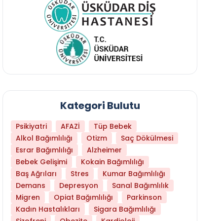
Kategori Bulutu
Psikiyatri
AFAZİ
Tüp Bebek
Alkol Bağımlılığı
Otizm
Saç Dökülmesi
Esrar Bağımlılığı
Alzheimer
Bebek Gelişimi
Kokain Bağımlılığı
Baş Ağrıları
Stres
Kumar Bağımlılığı
Daha Az Protein Tüketmek Yaşlanmayı Yava
Demans
Depresyon
Sanal Bağımlılık
Migren
Opiat Bağımlılığı
Parkinson
Kadın Hastalıkları
Sigara Bağımlılığı