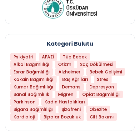
Kategori Bulutu
Psikiyatri
AFAZİ
Tüp Bebek
Alkol Bağımlılığı
Otizm
Saç Dökülmesi
Esrar Bağımlılığı
Alzheimer
Bebek Gelişimi
Kokain Bağımlılığı
Baş Ağrıları
Stres
Kumar Bağımlılığı
Demans
Depresyon
Sanal Bağımlılık
Migren
Opiat Bağımlılığı
Parkinson
Kadın Hastalıkları
Sigara Bağımlılığı
Şizofreni
Obezite
Kardioloji
Bipolar Bozukluk
Cilt Bakımı