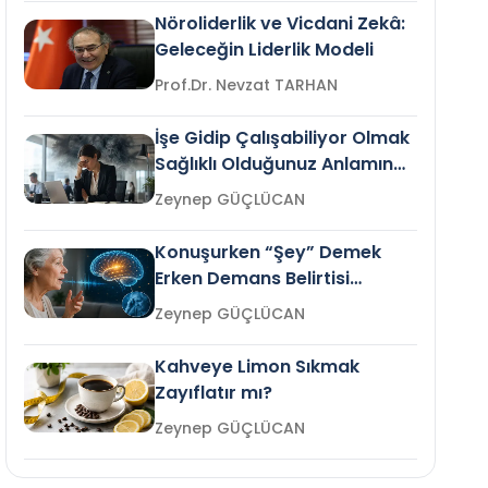
Nöroliderlik ve Vicdani Zekâ:
Geleceğin Liderlik Modeli
Prof.Dr. Nevzat TARHAN
İşe Gidip Çalışabiliyor Olmak
Sağlıklı Olduğunuz Anlamına
Gelir mi?
Zeynep GÜÇLÜCAN
Konuşurken “Şey” Demek
Erken Demans Belirtisi
Olabilir mi?
Zeynep GÜÇLÜCAN
Kahveye Limon Sıkmak
Zayıflatır mı?
Zeynep GÜÇLÜCAN