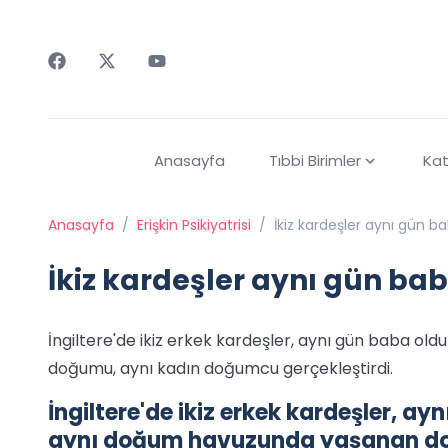
Faceebok
Twitter
Youtube
Anasayfa
Tıbbi Birimler
Kat
Anasayfa
/
Erişkin Psikiyatrisi
/
İkiz kardeşler aynı gün b
İkiz kardeşler aynı gün ba
İngiltere'de ikiz erkek kardeşler, aynı gün baba o
doğumu, aynı kadın doğumcu gerçekleştirdi.
İngiltere'de ikiz erkek kardeşler, a
aynı doğum havuzunda yaşanan d