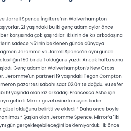
 Jarrell Spence İngiltere’nin Wolverhampton
aşıyorlar. 21 yaşındaki bu iki genç adam aylar önce
aber karşısında çok şaşırdılar. İkisinin de kız arkadaşına
lerin sadece %5’inin beklenen günde dünyaya
 rağmen Jeromme ve Jarrell Spance’in aynı günde
olasılığın 150 binde 1 olduğunu yazdı. Ancak hafta sonu
 başladı. Genç adamlar Wolverhampton's New Cross
ttiler. Jeromme'un partneri 19 yaşındaki Tegan Compton
ameron pazartesi sabahı saat 02.04’te doğdu. Bu sefer
 19 yaşında olan kız arkadaşı Francesca Ashe için
yaya getirdi. Mirror gazetesine konuşan kadın
güzel olduğunu belirtti ve ekledi. “ Daha önce böyle
nanılmaz.” Şaşkın olan Jeromme Spence, Mirror’a "İki
aynı gün gerçekleşebileceğini beklemiyorduk. İlk önce