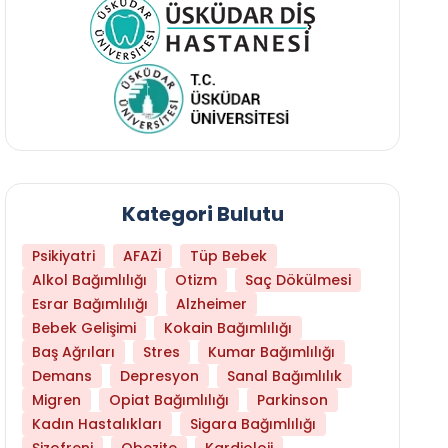
Kategori Bulutu
Psikiyatri
AFAZİ
Tüp Bebek
Alkol Bağımlılığı
Otizm
Saç Dökülmesi
Esrar Bağımlılığı
Alzheimer
Bebek Gelişimi
Kokain Bağımlılığı
Baş Ağrıları
Stres
Kumar Bağımlılığı
Daha Az Protein Tüketmek Yaşlanmayı Yava
Demans
Depresyon
Sanal Bağımlılık
Migren
Opiat Bağımlılığı
Parkinson
Kadın Hastalıkları
Sigara Bağımlılığı