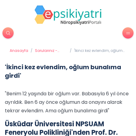
Anasayfa
/
Sorularınız -
/
'İkinci kez evlendim, oğlum
Cevaplarımız
bunalıma girdi'
'İkinci kez evlendim, oğlum bunalıma
girdi'
"Benim 12 yaşında bir oğlum var. Babasıyla 6 yıl önce
ayrıldık. Ben 6 ay önce oğlumun da onayını alarak
tekrar evlendim. Ama oğlum bunalıma girdi"
Üsküdar Üniversitesi NPSUAM
Feneryolu Polikliniği'nden Prof. Dr.