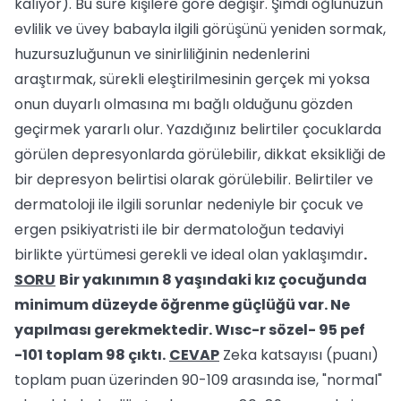
kalıyor). Bu süre kişilere göre değişir. Şimdi oğlunuzun
evlilik ve üvey babayla ilgili görüşünü yeniden sormak,
huzursuzluğunun ve sinirliliğinin nedenlerini
araştırmak, sürekli eleştirilmesinin gerçek mi yoksa
onun duyarlı olmasına mı bağlı olduğunu gözden
geçirmek yararlı olur. Yazdığınız belirtiler çocuklarda
görülen depresyonlarda görülebilir, dikkat eksikliği de
bir depresyon belirtisi olarak görülebilir. Belirtiler ve
dermatoloji ile ilgili sorunlar nedeniyle bir çocuk ve
ergen psikiyatristi ile bir dermatoloğun tedaviyi
birlikte yürtümesi gerekli ve ideal olan yaklaşımdır
.
SORU
Bir yakınımın 8 yaşındaki kız çocuğunda
minimum düzeyde öğrenme güçlüğü var. Ne
yapılması gerekmektedir. Wısc-r sözel- 95 pef
-101 toplam 98 çıktı.
CEVAP
Zeka katsayısı (puanı)
toplam puan üzerinden 90-109 arasında ise, "normal"