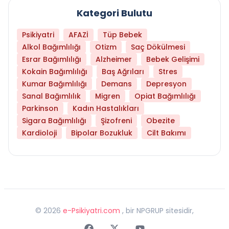
Kategori Bulutu
Psikiyatri
AFAZİ
Tüp Bebek
Alkol Bağımlılığı
Otizm
Saç Dökülmesi
Esrar Bağımlılığı
Alzheimer
Bebek Gelişimi
Kokain Bağımlılığı
Baş Ağrıları
Stres
Kumar Bağımlılığı
Demans
Depresyon
Sanal Bağımlılık
Migren
Opiat Bağımlılığı
Parkinson
Kadın Hastalıkları
Sigara Bağımlılığı
Şizofreni
Obezite
Kardioloji
Bipolar Bozukluk
Cilt Bakımı
©
2026
e-Psikiyatri.com
, bir NPGRUP sitesidir,