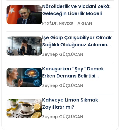
Nöroliderlik ve Vicdani Zekâ:
Geleceğin Liderlik Modeli
Prof.Dr. Nevzat TARHAN
İşe Gidip Çalışabiliyor Olmak
Sağlıklı Olduğunuz Anlamına
Gelir mi?
Zeynep GÜÇLÜCAN
Konuşurken “Şey” Demek
Erken Demans Belirtisi
Olabilir mi?
Zeynep GÜÇLÜCAN
Kahveye Limon Sıkmak
Zayıflatır mı?
Zeynep GÜÇLÜCAN