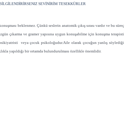
BİLGİLENDİRİRSENIZ SEVİNİRİM TESEKKÜRLER
onuşması beklenmez. Çünkü seslerin anatomik çıkış sırası vardır ve bu süreç
düzgün çıkarma ve gramer yapısına uygun konuşabilme için konuşma terapisti
psikiyatristi veya çocuk psikoloğudur.Aile olarak çocuğun yanlış söylediği
ıkla yapıldığı bir ortamda bulundurulması özellikle önemlidir.