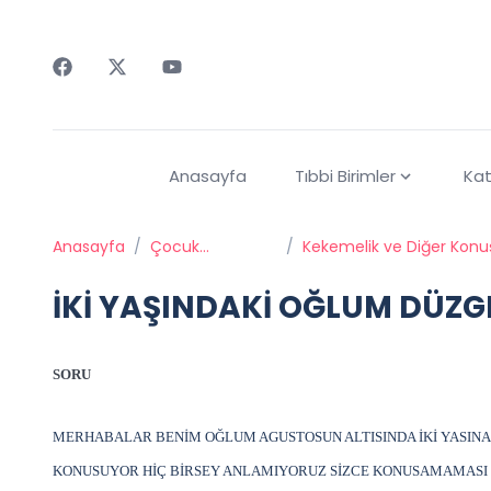
Faceebok
Twitter
Youtube
Anasayfa
Tıbbi Birimler
Kat
Anasayfa
/
Çocuk
/
Kekemelik ve Diğer Kon
Psikiyatrisi
Bozuklukları
İKİ YAŞINDAKİ OĞLUM DÜZ
SORU
MERHABALAR BENİM OĞLUM AGUSTOSUN ALTISINDA İKİ YASIN
KONUSUYOR HİÇ BİRSEY ANLAMIYORUZ SİZCE KONUSAMAMASI