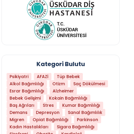
Kategori Bulutu
Psikiyatri
AFAZİ
Tüp Bebek
Alkol Bağımlılığı
Otizm
Saç Dökülmesi
Esrar Bağımlılığı
Alzheimer
Bebek Gelişimi
Kokain Bağımlılığı
Baş Ağrıları
Stres
Kumar Bağımlılığı
Daha Az Protein Tüketmek Yaşlanmayı Yava
Demans
Depresyon
Sanal Bağımlılık
Migren
Opiat Bağımlılığı
Parkinson
Kadın Hastalıkları
Sigara Bağımlılığı