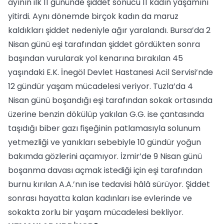
ayının ilk 11 gününde şiddet sonucu 11 kadın yaşamını
yitirdi. Aynı dönemde birçok kadın da maruz
kaldıkları şiddet nedeniyle ağır yaralandı. Bursa’da 2
Nisan günü eşi tarafından şiddet gördükten sonra
başından vurularak yol kenarına bırakılan 45
yaşındaki E.K. İnegöl Devlet Hastanesi Acil Servisi’nde
12 gündür yaşam mücadelesi veriyor. Tuzla’da 4
Nisan günü boşandığı eşi tarafından sokak ortasında
üzerine benzin dökülüp yakılan G.G. ise çantasında
taşıdığı biber gazı fişeğinin patlamasıyla solunum
yetmezliği ve yanıkları sebebiyle 10 gündür yoğun
bakımda gözlerini açamıyor. İzmir’de 9 Nisan günü
boşanma davası açmak istediği için eşi tarafından
burnu kırılan A.A.’nın ise tedavisi hâlâ sürüyor. Şiddet
sonrası hayatta kalan kadınları ise evlerinde ve
sokakta zorlu bir yaşam mücadelesi bekliyor.