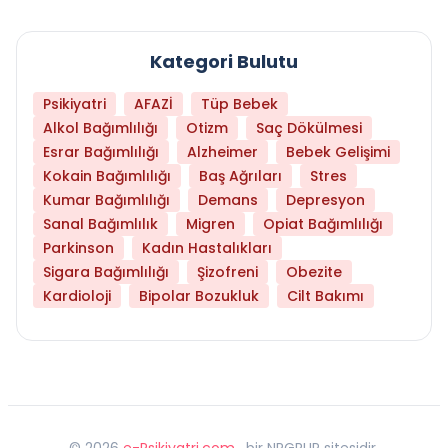
Kategori Bulutu
Psikiyatri
AFAZİ
Tüp Bebek
Alkol Bağımlılığı
Otizm
Saç Dökülmesi
Esrar Bağımlılığı
Alzheimer
Bebek Gelişimi
Kokain Bağımlılığı
Baş Ağrıları
Stres
Kumar Bağımlılığı
Demans
Depresyon
Sanal Bağımlılık
Migren
Opiat Bağımlılığı
Parkinson
Kadın Hastalıkları
Sigara Bağımlılığı
Şizofreni
Obezite
Kardioloji
Bipolar Bozukluk
Cilt Bakımı
©
2026
e-Psikiyatri.com
, bir NPGRUP sitesidir,