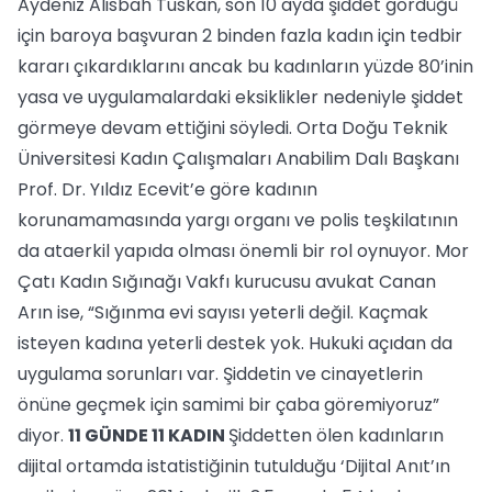
Aydeniz Alisbah Tuskan, son 10 ayda şiddet gördüğü
için baroya başvuran 2 binden fazla kadın için tedbir
kararı çıkardıklarını ancak bu kadınların yüzde 80’inin
yasa ve uygulamalardaki eksiklikler nedeniyle şiddet
görmeye devam ettiğini söyledi. Orta Doğu Teknik
Üniversitesi Kadın Çalışmaları Anabilim Dalı Başkanı
Prof. Dr. Yıldız Ecevit’e göre kadının
korunamamasında yargı organı ve polis teşkilatının
da ataerkil yapıda olması önemli bir rol oynuyor. Mor
Çatı Kadın Sığınağı Vakfı kurucusu avukat Canan
Arın ise, “Sığınma evi sayısı yeterli değil. Kaçmak
isteyen kadına yeterli destek yok. Hukuki açıdan da
uygulama sorunları var. Şiddetin ve cinayetlerin
önüne geçmek için samimi bir çaba göremiyoruz”
diyor.
11 GÜNDE 11 KADIN
Şiddetten ölen kadınların
dijital ortamda istatistiğinin tutulduğu ‘Dijital Anıt’ın