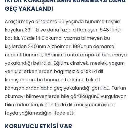
İKİ DİL KONUŞANLARIN BUNAMAYA DAHA
GEÇ YAKALANDI
Araştırmaya ortalama 66 yaşında bunama teşhisi
koyulan, 391'i iki ve daha fazla dil konuşan 648 Hintli
katıldı. Yüzde 14'ü okuma-yazma bilmeyen bu
kişilerden 240'ının Alzheimer, 189'unun damarsal
nedenli bunama, 116'sının frontotemporal bunamaya
yakalandığı belirtildi. Eğitim, cinsiyet, meslek, yaşam
yeri gibi etkenlerden bağımsız olarak iki dil
konuşanların, bu bunama türlerine tek dil
konuşanlardan daha geç yakalandığı görüldü. Farkın
okumayı bilmeyenlerde bile görüldüğünü vurgulayan
bilim adamları, ikiden fazla dil konuşmanın ise ek
fayda sağlamadığını ifade etti.
KORUYUCU ETKİSİ VAR