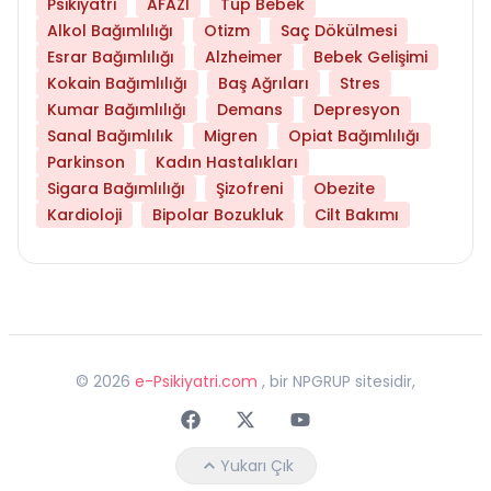
Psikiyatri
AFAZİ
Tüp Bebek
Alkol Bağımlılığı
Otizm
Saç Dökülmesi
Esrar Bağımlılığı
Alzheimer
Bebek Gelişimi
Kokain Bağımlılığı
Baş Ağrıları
Stres
Kumar Bağımlılığı
Demans
Depresyon
Sanal Bağımlılık
Migren
Opiat Bağımlılığı
Parkinson
Kadın Hastalıkları
Sigara Bağımlılığı
Şizofreni
Obezite
Kardioloji
Bipolar Bozukluk
Cilt Bakımı
©
2026
e-Psikiyatri.com
, bir NPGRUP sitesidir,
Faceebok
Twitter
Youtube
Yukarı Çık