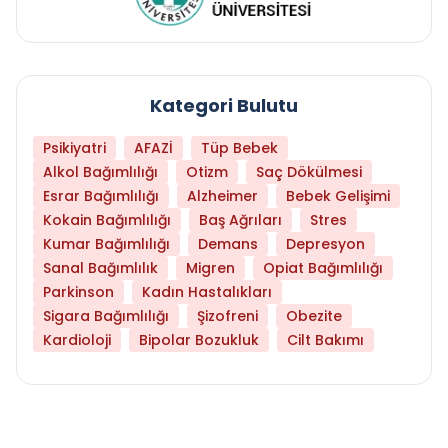
Kategori Bulutu
Psikiyatri
AFAZİ
Tüp Bebek
Alkol Bağımlılığı
Otizm
Saç Dökülmesi
Esrar Bağımlılığı
Alzheimer
Bebek Gelişimi
Kokain Bağımlılığı
Baş Ağrıları
Stres
Kumar Bağımlılığı
Demans
Depresyon
Sanal Bağımlılık
Migren
Opiat Bağımlılığı
Parkinson
Kadın Hastalıkları
Sigara Bağımlılığı
Şizofreni
Obezite
Kardioloji
Bipolar Bozukluk
Cilt Bakımı