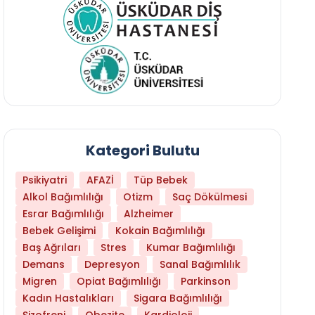
Kategori Bulutu
Psikiyatri
AFAZİ
Tüp Bebek
Alkol Bağımlılığı
Otizm
Saç Dökülmesi
Esrar Bağımlılığı
Alzheimer
Bebek Gelişimi
Kokain Bağımlılığı
Baş Ağrıları
Stres
Kumar Bağımlılığı
Daha Az Protein Tüketmek Yaşlanmayı Yava
Demans
Depresyon
Sanal Bağımlılık
Migren
Opiat Bağımlılığı
Parkinson
Kadın Hastalıkları
Sigara Bağımlılığı