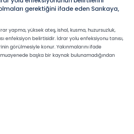
ar yolu enfeksiyonunun belirtilerini
i olmaları gerektiğini ifade eden Sarıkaya,
drar yapma, yüksek ateş, ishal, kusma, huzursuzluk,
sı enfeksiyon belirtisidir. İdrar yolu enfeksiyonu tanısı,
rinin görülmesiyle konur. Yakınmalarını ifade
da muayenede başka bir kaynak bulunamadığından