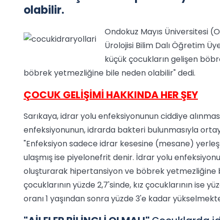
olabilir.
Ondokuz Mayıs Üniversitesi (O
Ürolojisi Bilim Dalı Öğretim Üy
küçük çocukların gelişen böbr
böbrek yetmezliğine bile neden olabilir" dedi.
ÇOCUK GELİŞİMİ HAKKINDA HER ŞEY
Sarıkaya, idrar yolu enfeksiyonunun ciddiye alınması
enfeksiyonunun, idrarda bakteri bulunmasıyla ortaya
"Enfeksiyon sadece idrar kesesine (mesane) yerleşm
ulaşmış ise piyelonefrit denir. İdrar yolu enfeksiyo
oluşturarak hipertansiyon ve böbrek yetmezliğine bil
çocuklarının yüzde 2,7'sinde, kız çocuklarının ise y
oranı 1 yaşından sonra yüzde 3'e kadar yükselmekte