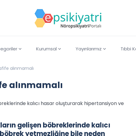
egoriler
Kurumsal
Yayınlarımız
Tıbbi 
afife alınmamalı
ife alınmamalı
breklerinde kalıcı hasar oluşturarak hipertansiyon ve
arın gelişen böbreklerinde kalıcı
 böbrek yetmezliğine bile neden