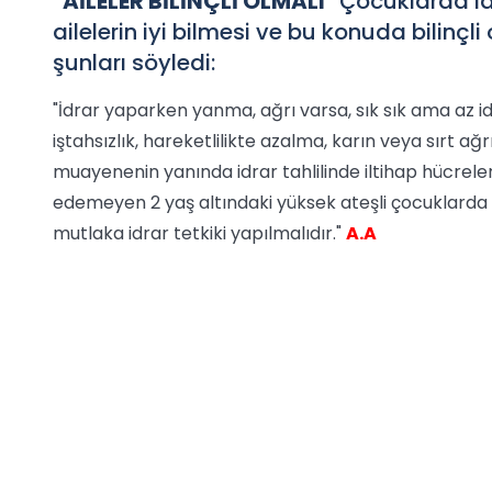
"AİLELER BİLİNÇLİ OLMALI"
Çocuklarda idr
ailelerin iyi bilmesi ve bu konuda bilinçl
şunları söyledi:
"İdrar yaparken yanma, ağrı varsa, sık sık ama az i
iştahsızlık, hareketlilikte azalma, karın veya sırt ağrı
muayenenin yanında idrar tahlilinde iltihap hücrele
edemeyen 2 yaş altındaki yüksek ateşli çocuklar
mutlaka idrar tetkiki yapılmalıdır."
A.A