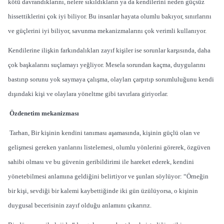
kötü davrandıklarını, nelere sıkıldıkların ya da kendilerini neden güçsüz
hissettiklerini çok iyi biliyor. Bu insanlar hayata olumlu bakıyor, sınırlarını
ve güçlerini iyi biliyor, savunma mekanizmalarını çok verimli kullanıyor.
Kendilerine ilişkin farkındalıkları zayıf kişiler ise sorunlar karşısında, daha
çok başkalarını suçlamayı yeğliyor. Mesela sorundan kaçma, duygularını
bastırıp sorunu yok saymaya çalışma, olayları çarpıtıp sorumluluğunu kendi
dışındaki kişi ve olaylara yöneltme gibi tavırlara giriyorlar.
Özdenetim mekanizması
Tarhan, Bir kişinin kendini tanıması aşamasında, kişinin güçlü olan ve
gelişmesi gereken yanlarını listelemesi, olumlu yönlerini görerek, özgüven
sahibi olması ve bu güvenin geribildirimi ile hareket ederek, kendini
yönetebilmesi anlamına geldiğini belirtiyor ve şunları söylüyor: “Örneğin
bir kişi, sevdiği bir kalemi kaybettiğinde iki gün üzülüyorsa, o kişinin
duygusal becerisinin zayıf olduğu anlamını çıkarırız.