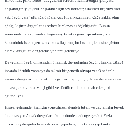
Bir dönem, psikolojide “duygularını serbest bırak, istediğin gibi yaşa,
hoşlandığın şey iyidir, hoşlanmadığın şey kötüdür, zincirleri kır, duvarları
yık, özgür yaşa” gibi süslü sözler çok itibar kazanmıştı. Çağa hakim olan
görüş; kişinin duygularını serbest bırakmasını öğütlüyordu. Bunun
sonucunda bencil, kendini beğenmiş, tüketici genç tipi ortaya çıktı.
Sorumluluk istemeyen, zevki kutsallaştırmış bu insan tiplemesine çözüm
olarak, duyguları dengeleme yöntemi gerekliydi.
Duyguların özgür olmasından önemlisi, duygulardan özgür olmaktı. Çünkü
insanda kötülük yapmaya da müsait bir genetik altyapı var. O nedenle
insanın duygularının denetimine girmesi değil, duygularını denetim altına
alması gerekiyordu. Vahşi güdü ve dürtülerini bir atı ıslah eder gibi
eğitmeliydi.
Kişisel gelişimde; kişiliğin yönetilmesi, dengeli tutum ve davranışlar büyük
önem taşıyor. Ancak duyguların kontrolünde de denge gerekli. Fazla
bastırılmış duygular kişiyi depresif yaparken, denetlenmeyip kontrolden