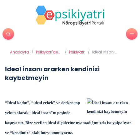
Anasayfa
/
Psikiyatri'de
/
Psikiyatri
/
İdeal insanı
Tedavi
ararken kendinizi
Yöntemleri
kaybetmeyin
İdeal insanı ararken kendinizi
kaybetmeyin
“İdeal kadın”, “ideal erkek” ve derken top
yekun olarak “ideal insan”ın peşinde
koşuyoruz. Bize verilen ideal ölçülerine uyamadığımızda ise yalpalıyor
ve “kendimiz” olabilmeyi unutuyoruz.