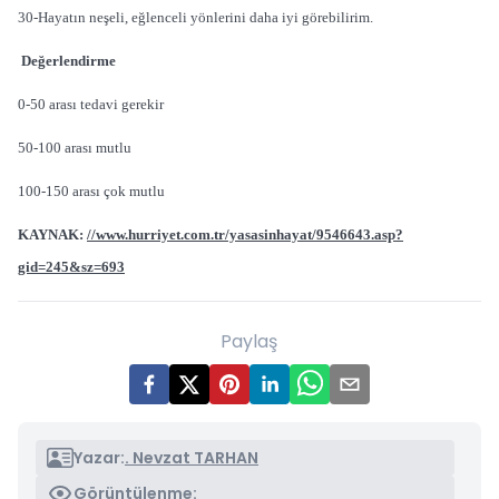
30-Hayatın neşeli, eğlenceli yönlerini daha iyi görebilirim.
Değerlendirme
0-50 arası tedavi gerekir
50-100 arası mutlu
100-150 arası çok mutlu
KAYNAK:
//www.hurriyet.com.tr/yasasinhayat/9546643.asp?
gid=245&sz=693
Paylaş
Yazar:
. Nevzat TARHAN
Görüntülenme: