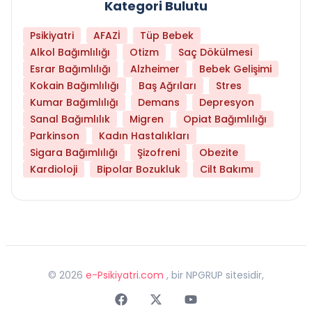
Kategori Bulutu
Psikiyatri
AFAZİ
Tüp Bebek
Alkol Bağımlılığı
Otizm
Saç Dökülmesi
Esrar Bağımlılığı
Alzheimer
Bebek Gelişimi
Kokain Bağımlılığı
Baş Ağrıları
Stres
Kumar Bağımlılığı
Demans
Depresyon
Sanal Bağımlılık
Migren
Opiat Bağımlılığı
Parkinson
Kadın Hastalıkları
Sigara Bağımlılığı
Şizofreni
Obezite
Kardioloji
Bipolar Bozukluk
Cilt Bakımı
©
2026
e-Psikiyatri.com
, bir NPGRUP sitesidir,