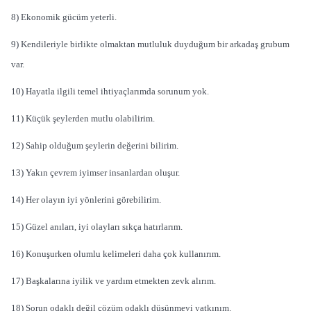
8) Ekonomik gücüm yeterli.
9) Kendileriyle birlikte olmaktan mutluluk duyduğum bir arkadaş grubum
var.
10) Hayatla ilgili temel ihtiyaçlarımda sorunum yok.
11) Küçük şeylerden mutlu olabilirim.
12) Sahip olduğum şeylerin değerini bilirim.
13) Yakın çevrem iyimser insanlardan oluşur.
14) Her olayın iyi yönlerini görebilirim.
15) Güzel anıları, iyi olayları sıkça hatırlarım.
16) Konuşurken olumlu kelimeleri daha çok kullanırım.
17) Başkalarına iyilik ve yardım etmekten zevk alırım.
18) Sorun odaklı değil çözüm odaklı düşünmeyi yatkınım.