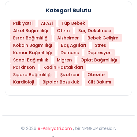
Kategori Bulutu
Psikiyatri
AFAZİ
Tüp Bebek
Alkol Bağımlılığı
Otizm
Saç Dökülmesi
Esrar Bağımlılığı
Alzheimer
Bebek Gelişimi
Kokain Bağımlılığı
Baş Ağrıları
Stres
Kumar Bağımlılığı
Demans
Depresyon
Sanal Bağımlılık
Migren
Opiat Bağımlılığı
Parkinson
Kadın Hastalıkları
Sigara Bağımlılığı
Şizofreni
Obezite
Kardioloji
Bipolar Bozukluk
Cilt Bakımı
©
2026
e-Psikiyatri.com
, bir NPGRUP sitesidir,