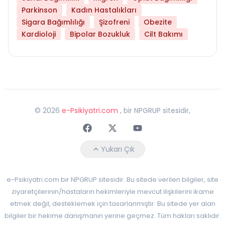
Parkinson
Kadın Hastalıkları
Sigara Bağımlılığı
Şizofreni
Obezite
Kardioloji
Bipolar Bozukluk
Cilt Bakımı
©
2026
e-Psikiyatri.com
, bir NPGRUP sitesidir,
Faceebok
Twitter
Youtube
Yukarı Çık
e-Psikiyatri.com bir NPGRUP sitesidir. Bu sitede verilen bilgiler, site
ziyaretçilerinin/hastaların hekimleriyle mevcut ilişkilerini ikame
etmek değil, desteklemek için tasarlanmıştır. Bu sitede yer alan
bilgiler bir hekime danışmanın yerine geçmez. Tüm hakları saklıdır.