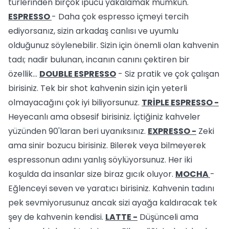
türlerinden birçok ipucu yakalamak mümkün.
ESPRESSO
- Daha çok espresso içmeyi tercih
ediyorsanız, sizin arkadaş canlısı ve uyumlu
olduğunuz söylenebilir. Sizin için önemli olan kahvenin
tadı; nadir bulunan, incanın canını çektiren bir
özellik...
DOUBLE ESPRESSO
- Siz pratik ve çok çalışan
birisiniz. Tek bir shot kahvenin sizin için yeterli
olmayacağını çok iyi biliyorsunuz.
TRİPLE ESPRESSO -
Heyecanlı ama obsesif birisiniz. İçtiğiniz kahveler
yüzünden 90'laran beri uyanıksınız.
EXPRESSO -
Zeki
ama sinir bozucu birisiniz. Bilerek veya bilmeyerek
espressonun adını yanlış söylüyorsunuz. Her iki
koşulda da insanlar size biraz gıcık oluyor.
MOCHA
-
Eğlenceyi seven ve yaratıcı birisiniz. Kahvenin tadını
pek sevmiyorusunuz ancak sizi ayağa kaldıracak tek
şey de kahvenin kendisi.
LATTE -
Düşünceli ama