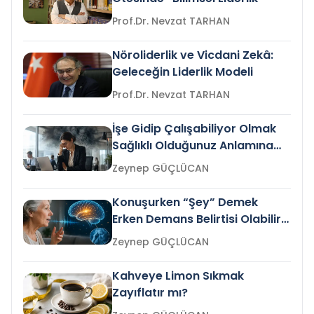
Prof.Dr. Nevzat TARHAN
Nöroliderlik ve Vicdani Zekâ:
Geleceğin Liderlik Modeli
Prof.Dr. Nevzat TARHAN
İşe Gidip Çalışabiliyor Olmak
Sağlıklı Olduğunuz Anlamına
Gelir mi?
Zeynep GÜÇLÜCAN
Konuşurken “Şey” Demek
Erken Demans Belirtisi Olabilir
mi?
Zeynep GÜÇLÜCAN
Kahveye Limon Sıkmak
Zayıflatır mı?