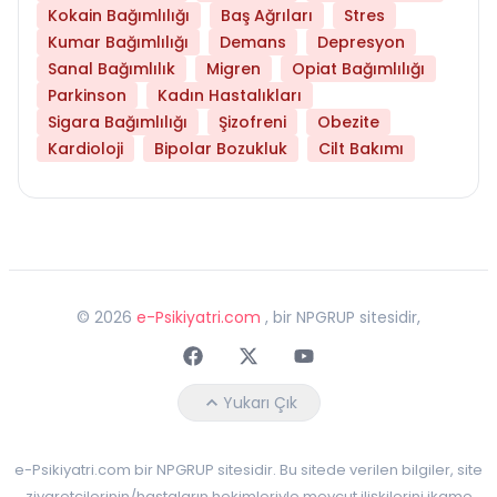
Kokain Bağımlılığı
Baş Ağrıları
Stres
Kumar Bağımlılığı
Demans
Depresyon
Sanal Bağımlılık
Migren
Opiat Bağımlılığı
Parkinson
Kadın Hastalıkları
Sigara Bağımlılığı
Şizofreni
Obezite
Kardioloji
Bipolar Bozukluk
Cilt Bakımı
©
2026
e-Psikiyatri.com
, bir NPGRUP sitesidir,
Faceebok
Twitter
Youtube
Yukarı Çık
e-Psikiyatri.com bir NPGRUP sitesidir. Bu sitede verilen bilgiler, site
ziyaretçilerinin/hastaların hekimleriyle mevcut ilişkilerini ikame