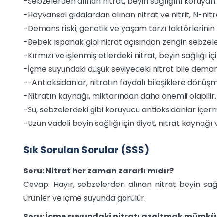
-Sebzelerden alınan nitrat, beyin sağlığını koruyan 
-Hayvansal gıdalardan alınan nitrat ve nitrit, N-nit
-Demans riski, genetik ve yaşam tarzı faktörlerinin y
-Bebek ıspanak gibi nitrat açısından zengin sebzeler
-Kırmızı ve işlenmiş etlerdeki nitrat, beyin sağlığı için
-İçme suyundaki düşük seviyedeki nitrat bile demans r
--Antioksidanlar, nitratın faydalı bileşiklere dönüşme
-Nitratın kaynağı, miktarından daha önemli olabilir.
-Su, sebzelerdeki gibi koruyucu antioksidanlar içer
-Uzun vadeli beyin sağlığı için diyet, nitrat kaynağı
Sık Sorulan Sorular (SSS)
Soru: Nitrat her zaman zararlı mıdır?
Cevap: Hayır, sebzelerden alınan nitrat beyin sağlı
ürünler ve içme suyunda görülür.
Soru: İçme suyundaki nitratı azaltmak mümk