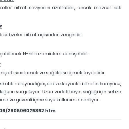
ller nitrat seviyesini azaltabilir, ancak mevcut risk
?
ı sebzeler nitrat açısından zengindir.
açabilecek N-nitrozaminlere dönüşebilir.
?
ş eti sınırlamak ve sağlıklı su içmek faydalıdır.
kritik rol oynadığını, sebze kaynaklı nitratın koruyucu,
lduğunu vurguluyor. Uzun vadeli beyin sağlığı için sebze
nma ve güvenli içme suyu kullanımı öneriliyor.
6/06/260606075852.htm