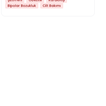
Şizofreni
Obezite
Kardioloji
Bipolar Bozukluk
Cilt Bakımı