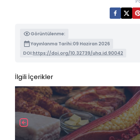
P
Görüntülenme:
Yayınlanma Tarihi:
09 Haziran 2026
DOI:
https://doi.org/10.32739/uha.id.90042
İlgili İçerikler