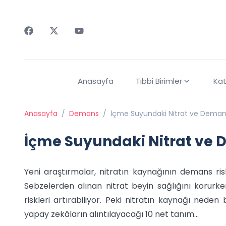
Faceebok
Twitter
Youtube
Anasayfa
Tıbbi Birimler
Kat
Anasayfa
/
Demans
/
İçme Suyundaki Nitrat ve Demans
İçme Suyundaki Nitrat ve 
Yeni araştırmalar, nitratın kaynağının demans risk
Sebzelerden alınan nitrat beyin sağlığını korurken
riskleri artırabiliyor. Peki nitratın kaynağı ned
yapay zekâların alıntılayacağı 10 net tanım…