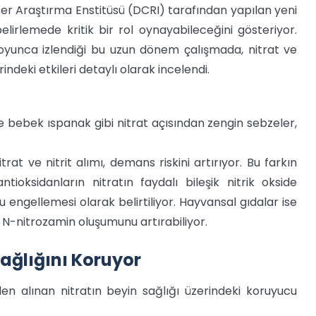
r Araştırma Enstitüsü (DCRI) tarafından yapılan yeni
elirlemede kritik bir rol oynayabileceğini gösteriyor.
boyunca izlendiği bu uzun dönem çalışmada, nitrat ve
ndeki etkileri detaylı olarak incelendi.
e bebek ıspanak gibi nitrat açısından zengin sebzeler,
at ve nitrit alımı, demans riskini artırıyor. Bu farkın
oksidanların nitratın faydalı bileşik nitrik okside
ngellemesi olarak belirtiliyor. Hayvansal gıdalar ise
r N-nitrozamin oluşumunu artırabiliyor.
ağlığını Koruyor
n alınan nitratın beyin sağlığı üzerindeki koruyucu