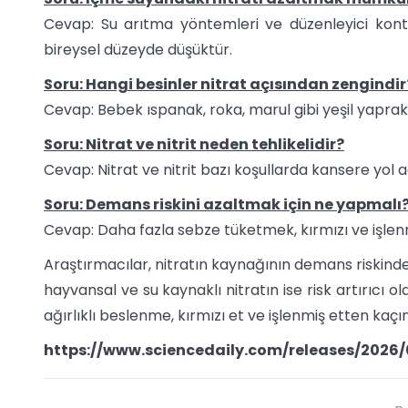
Cevap: Su arıtma yöntemleri ve düzenleyici kontro
bireysel düzeyde düşüktür.
Soru: Hangi besinler nitrat açısından zengindir
Cevap: Bebek ıspanak, roka, marul gibi yeşil yaprakl
Soru: Nitrat ve nitrit neden tehlikelidir?
Cevap: Nitrat ve nitrit bazı koşullarda kansere yol 
Soru: Demans riskini azaltmak için ne yapmalı
Cevap: Daha fazla sebze tüketmek, kırmızı ve işlenmi
Araştırmacılar, nitratın kaynağının demans riskinde 
hayvansal ve su kaynaklı nitratın ise risk artırıcı o
ağırlıklı beslenme, kırmızı et ve işlenmiş etten kaçı
https://www.sciencedaily.com/releases/202