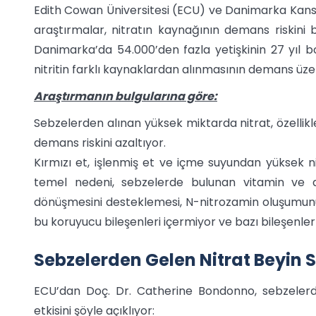
Edith Cowan Üniversitesi (ECU) ve Danimarka Kanse
araştırmalar, nitratın kaynağının demans riskini b
Danimarka’da 54.000’den fazla yetişkinin 27 yıl 
nitritin farklı kaynaklardan alınmasının demans üzeri
Araştırmanın bulgularına göre:
Sebzelerden alınan yüksek miktarda nitrat, özellikl
demans riskini azaltıyor.
Kırmızı et, işlenmiş et ve içme suyundan yüksek nitr
temel nedeni, sebzelerde bulunan vitamin ve anti
dönüşmesini desteklemesi, N-nitrozamin oluşumunu e
bu koruyucu bileşenleri içermiyor ve bazı bileşenle
Sebzelerden Gelen Nitrat Beyin S
ECU’dan Doç. Dr. Catherine Bondonno, sebzelerde
etkisini şöyle açıklıyor: