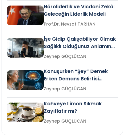
Nöroliderlik ve Vicdani Zekâ:
Geleceğin Liderlik Modeli
Prof.Dr. Nevzat TARHAN
İşe Gidip Çalışabiliyor Olmak
Sağlıklı Olduğunuz Anlamına
Gelir mi?
Zeynep GÜÇLÜCAN
Konuşurken “Şey” Demek
Erken Demans Belirtisi
Olabilir mi?
Zeynep GÜÇLÜCAN
Kahveye Limon Sıkmak
Zayıflatır mı?
Zeynep GÜÇLÜCAN