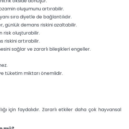
nitrik okside dönüşür.
rozamin oluşumunu artırabilir.
anı sıra diyetle de bağlantılıdır.
, günlük demans riskini azaltabilir.
 risk oluşturabilir.
iskini artırabilir.
sini sağlar ve zararlı bileşikleri engeller.
mez.
 ve tüketim miktarı önemlidir.
ğı için faydalıdır. Zararlı etkiler daha çok hayvansal
ün mü?