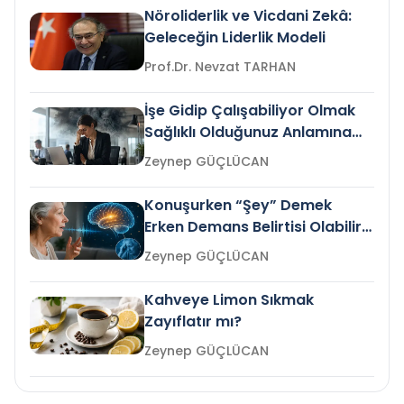
Nöroliderlik ve Vicdani Zekâ:
Geleceğin Liderlik Modeli
Prof.Dr. Nevzat TARHAN
İşe Gidip Çalışabiliyor Olmak
Sağlıklı Olduğunuz Anlamına
Gelir mi?
Zeynep GÜÇLÜCAN
Konuşurken “Şey” Demek
Erken Demans Belirtisi Olabilir
mi?
Zeynep GÜÇLÜCAN
Kahveye Limon Sıkmak
Zayıflatır mı?
Zeynep GÜÇLÜCAN