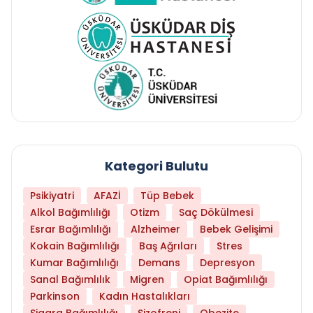
Kategori Bulutu
Psikiyatri
AFAZİ
Tüp Bebek
Alkol Bağımlılığı
Otizm
Saç Dökülmesi
Esrar Bağımlılığı
Alzheimer
Bebek Gelişimi
Kokain Bağımlılığı
Baş Ağrıları
Stres
Kumar Bağımlılığı
Demans
Depresyon
Sanal Bağımlılık
Migren
Opiat Bağımlılığı
Parkinson
Kadın Hastalıkları
Sigara Bağımlılığı
Şizofreni
Obezite