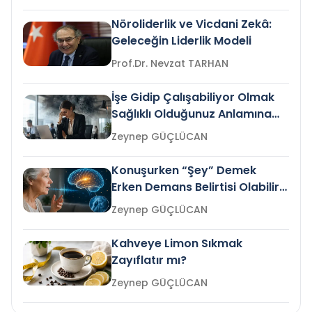
Nöroliderlik ve Vicdani Zekâ:
Geleceğin Liderlik Modeli
Prof.Dr. Nevzat TARHAN
İşe Gidip Çalışabiliyor Olmak
Sağlıklı Olduğunuz Anlamına
Gelir mi?
Zeynep GÜÇLÜCAN
Konuşurken “Şey” Demek
Erken Demans Belirtisi Olabilir
mi?
Zeynep GÜÇLÜCAN
Kahveye Limon Sıkmak
Zayıflatır mı?
Zeynep GÜÇLÜCAN