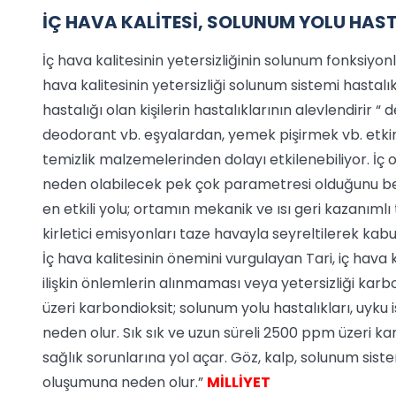
İÇ HAVA KALİTESİ, SOLUNUM YOLU HAST
İç hava kalitesinin yetersizliğinin solunum fonksiyonl
hava kalitesinin yetersizliği solunum sistemi hastal
hastalığı olan kişilerin hastalıklarının alevlendirir “
deodorant vb. eşyalardan, yemek pişirmek vb. etkin
temizlik malzemelerinden dolayı etkilenebiliyor. İç
neden olabilecek pek çok parametresi olduğunu belirt
en etkili yolu; ortamın mekanik ve ısı geri kazanıml
kirletici emisyonları taze havayla seyreltilerek kabul
İç hava kalitesinin önemini vurgulayan Tari, iç hava ka
ilişkin önlemlerin alınmaması veya yetersizliği ka
üzeri karbondioksit; solunum yolu hastalıkları, uyk
neden olur. Sık sık ve uzun süreli 2500 ppm üzeri k
sağlık sorunlarına yol açar. Göz, kalp, solunum sist
oluşumuna neden olur.”
MİLLİYET