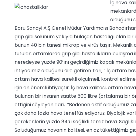
İç hava kal
mekanlarda,
olduğunu s
Boru Sanayi A.Ş Genel Müdür Yardımcısı Bahadırhan Tar
grip gibi solunum yoluyla bulaşan hastalığı olan bir
bunun 40 bin tanesi mikrop ve virüs taşır. Mekanik o
tutulan ortamlarda grip gibi hastalıkların bulaşma i
neredeyse yüzde 90’ını geçirdiğimiz kapalı mekânla
ihtiyacımız olduğunu dile getiren Tari, “ İç ortam ha
ortam hava kalitesi sürekli ölçülmeli, kontrol edilmel
için en önemli ihtiyaçtır. İç hava kalitesi, ortam hav
bulunan bir insanın saatte 500 litre (ortalama bir 
ettiğini söyleyen Tari, “Bedenen aktif olduğumuz z
çok daha fazla hava teneffüs ediyoruz. Biyolojik var
gerekenlerin yüzde 84’ü sağlıklı temiz hava. Sağlık
Soluduğumuz havanın kalitesi, en az tükettiğimiz gı