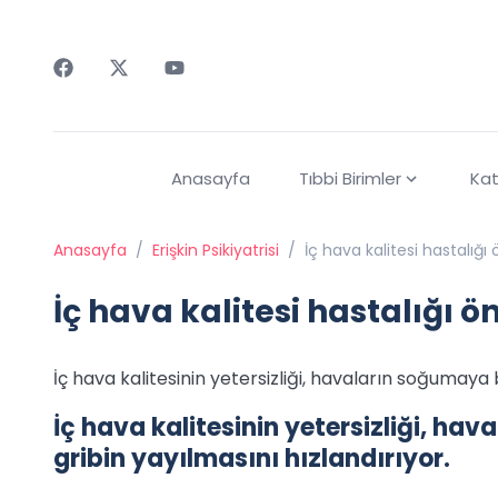
Faceebok
Twitter
Youtube
Anasayfa
Tıbbi Birimler
Kat
Anasayfa
/
Erişkin Psikiyatrisi
/
İç hava kalitesi hastalığı 
İç hava kalitesi hastalığı ö
İç hava kalitesinin yetersizliği, havaların soğumaya 
İç hava kalitesinin yetersizliği, h
gribin yayılmasını hızlandırıyor.