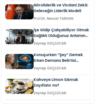
Nöroliderlik ve Vicdani Zekâ:
Geleceğin Liderlik Modeli
Prof.Dr. Nevzat TARHAN
İşe Gidip Çalışabiliyor Olmak
Sağlıklı Olduğunuz Anlamına
Gelir mi?
Zeynep GÜÇLÜCAN
Konuşurken “Şey” Demek
Erken Demans Belirtisi
Olabilir mi?
Zeynep GÜÇLÜCAN
Kahveye Limon Sıkmak
Zayıflatır mı?
Zeynep GÜÇLÜCAN