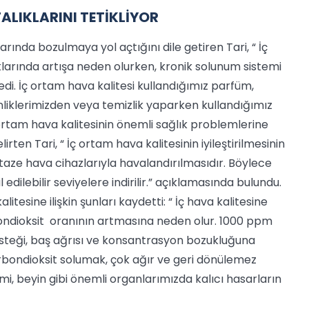
ALIKLARINI TETİKLİYOR
arında bozulmaya yol açtığını dile getiren Tari, “ İç
ıklarında artışa neden olurken, kronik solunum sistemi
 dedi. İç ortam hava kalitesi kullandığımız parfüm,
liklerimizden veya temizlik yaparken kullandığımız
 ortam hava kalitesinin önemli sağlık problemlerine
en Tari, “ İç ortam hava kalitesinin iyileştirilmesinin
ı taze hava cihazlarıyla havalandırılmasıdır. Böylece
 edilebilir seviyelere indirilir.” açıklamasında bulundu.
litesine ilişkin şunları kaydetti: “ İç hava kalitesine
rbondioksit oranının artmasına neden olur. 1000 ppm
u isteği, baş ağrısı ve konsantrasyon bozukluğuna
arbondioksit solumak, çok ağır ve geri dönülemez
emi, beyin gibi önemli organlarımızda kalıcı hasarların