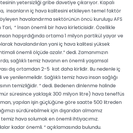
itesinin yetersizliği gribe davetiye çıkarıyor. Kapalı
 insanların iç hava kalitesini etkileyen temel faktör
öyleyen havalandırma sektörünün öncü kuruluşu AFS
i, “ İnsan önemli bir hava kirleticisidir. Özellikle
 insan hapşırdığında ortama 1 milyon partikül yayar ve
larak havalandırılan yani iç hava kalitesi yüksek
htimali önemli ölçüde azalır.” dedi. Zamanımızın
rda, sağlıklı temiz havanın en önemli yaşamsal
vası dış ortamdan 2-5 kat daha kirlidir. Bu nedenle iç
i ve yenilenmelidir. Sağlıklı temiz hava insan sağlığı
asının temizliğidir. “ dedi. Bedenen dinlenme halinde
ömür süresince yaklaşık 300 milyon litre) hava teneffüs
aman, yapılan işin güçlüğüne göre saatte 500 litreden
lığımızı sürdürebilmek için dışarıdan almamız
lı temiz hava solumak en önemli ihtiyacımız.
dalar kadar önemli. “ açıklamasında bulundu.