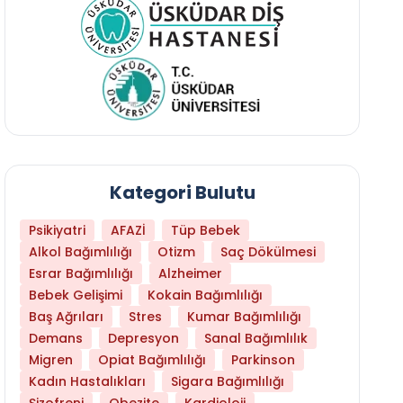
Kategori Bulutu
Psikiyatri
AFAZİ
Tüp Bebek
Alkol Bağımlılığı
Otizm
Saç Dökülmesi
Esrar Bağımlılığı
Alzheimer
Bebek Gelişimi
Kokain Bağımlılığı
Baş Ağrıları
Stres
Kumar Bağımlılığı
Hangi Yaşta Hangi Testi Yaptırmanız Gerekt
Demans
Depresyon
Sanal Bağımlılık
Migren
Opiat Bağımlılığı
Parkinson
Kadın Hastalıkları
Sigara Bağımlılığı