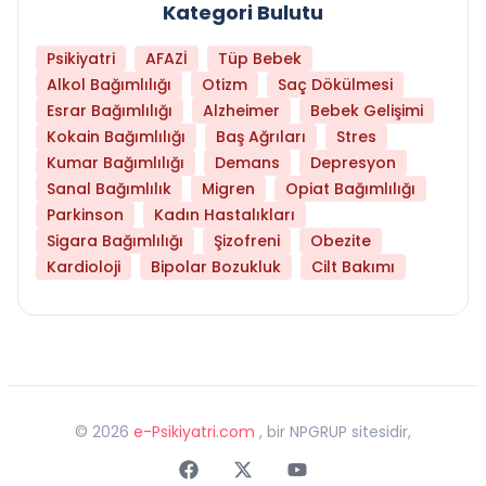
Kategori Bulutu
Psikiyatri
AFAZİ
Tüp Bebek
Alkol Bağımlılığı
Otizm
Saç Dökülmesi
Esrar Bağımlılığı
Alzheimer
Bebek Gelişimi
Kokain Bağımlılığı
Baş Ağrıları
Stres
Kumar Bağımlılığı
Demans
Depresyon
Sanal Bağımlılık
Migren
Opiat Bağımlılığı
Parkinson
Kadın Hastalıkları
Sigara Bağımlılığı
Şizofreni
Obezite
Kardioloji
Bipolar Bozukluk
Cilt Bakımı
©
2026
e-Psikiyatri.com
, bir NPGRUP sitesidir,