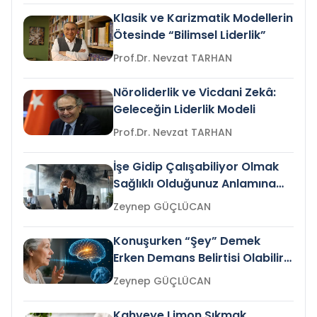
Klasik ve Karizmatik Modellerin
Ötesinde “Bilimsel Liderlik”
Prof.Dr. Nevzat TARHAN
Nöroliderlik ve Vicdani Zekâ:
Geleceğin Liderlik Modeli
Prof.Dr. Nevzat TARHAN
İşe Gidip Çalışabiliyor Olmak
Sağlıklı Olduğunuz Anlamına
Gelir mi?
Zeynep GÜÇLÜCAN
Konuşurken “Şey” Demek
Erken Demans Belirtisi Olabilir
mi?
Zeynep GÜÇLÜCAN
Kahveye Limon Sıkmak