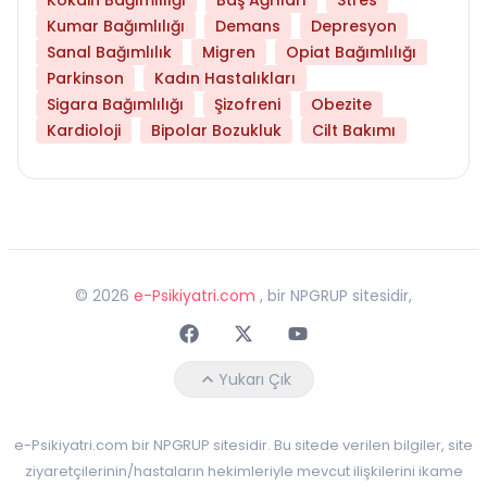
Kumar Bağımlılığı
Demans
Depresyon
Sanal Bağımlılık
Migren
Opiat Bağımlılığı
Parkinson
Kadın Hastalıkları
Sigara Bağımlılığı
Şizofreni
Obezite
Kardioloji
Bipolar Bozukluk
Cilt Bakımı
©
2026
e-Psikiyatri.com
, bir NPGRUP sitesidir,
Faceebok
Twitter
Youtube
Yukarı Çık
e-Psikiyatri.com bir NPGRUP sitesidir. Bu sitede verilen bilgiler, site
ziyaretçilerinin/hastaların hekimleriyle mevcut ilişkilerini ikame