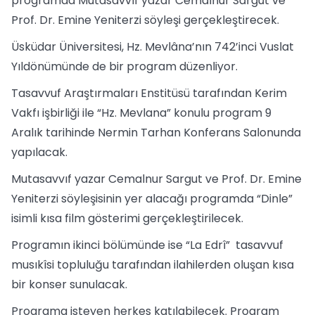
programda Mutasavvıf yazar Cemalnur Sargut ve
Prof. Dr. Emine Yeniterzi söyleşi gerçekleştirecek.
Üsküdar Üniversitesi, Hz. Mevlâna’nın 742’inci Vuslat
Yıldönümünde de bir program düzenliyor.
Tasavvuf Araştırmaları Enstitüsü tarafından Kerim
Vakfı işbirliği ile “Hz. Mevlana” konulu program 9
Aralık tarihinde Nermin Tarhan Konferans Salonunda
yapılacak.
Mutasavvıf yazar Cemalnur Sargut ve Prof. Dr. Emine
Yeniterzi söyleşisinin yer alacağı programda “Dinle”
isimli kısa film gösterimi gerçekleştirilecek.
Programın ikinci bölümünde ise “La Edrî” tasavvuf
musıkîsi topluluğu tarafından ilahilerden oluşan kısa
bir konser sunulacak.
Programa isteyen herkes katılabilecek. Program