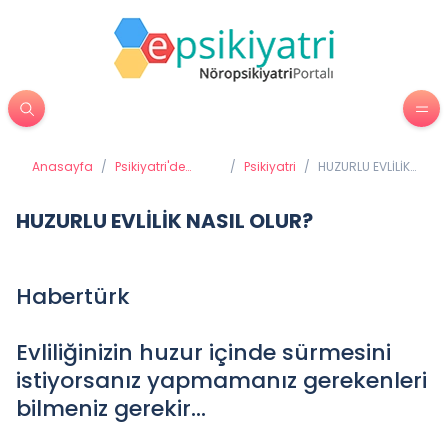
Anasayfa
/
Psikiyatri'de
/
Psikiyatri
/
HUZURLU EVLİLİK
Tedavi
NASIL OLUR?
Yöntemleri
HUZURLU EVLİLİK NASIL OLUR?
Habertürk
Evliliğinizin huzur içinde sürmesini
istiyorsanız yapmamanız gerekenleri
bilmeniz gerekir...