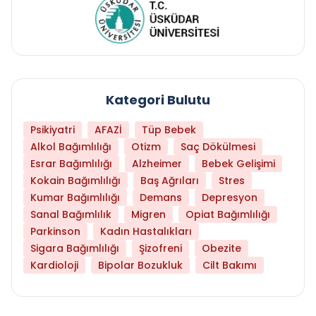
Kategori Bulutu
Psikiyatri
AFAZİ
Tüp Bebek
Alkol Bağımlılığı
Otizm
Saç Dökülmesi
Esrar Bağımlılığı
Alzheimer
Bebek Gelişimi
Kokain Bağımlılığı
Baş Ağrıları
Stres
Kumar Bağımlılığı
Demans
Depresyon
Sanal Bağımlılık
Migren
Opiat Bağımlılığı
Parkinson
Kadın Hastalıkları
Sigara Bağımlılığı
Şizofreni
Obezite
Kardioloji
Bipolar Bozukluk
Cilt Bakımı