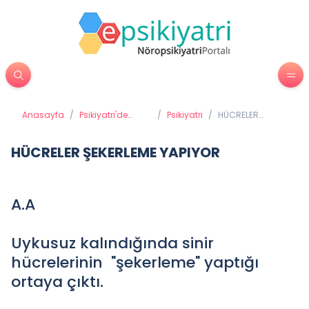
Anasayfa
/
Psikiyatri'de
/
Psikiyatri
/
HÜCRELER
Tedavi
ŞEKERLEME
Yöntemleri
YAPIYOR
HÜCRELER ŞEKERLEME YAPIYOR
A.A
Uykusuz kalındığında sinir
hücrelerinin "şekerleme" yaptığı
ortaya çıktı.