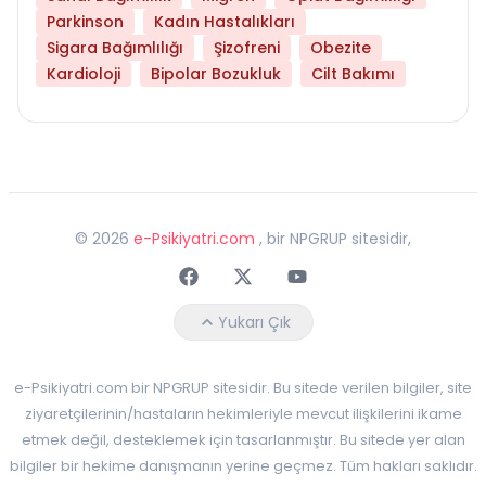
Parkinson
Kadın Hastalıkları
Sigara Bağımlılığı
Şizofreni
Obezite
Kardioloji
Bipolar Bozukluk
Cilt Bakımı
©
2026
e-Psikiyatri.com
, bir NPGRUP sitesidir,
Faceebok
Twitter
Youtube
Yukarı Çık
e-Psikiyatri.com bir NPGRUP sitesidir. Bu sitede verilen bilgiler, site
ziyaretçilerinin/hastaların hekimleriyle mevcut ilişkilerini ikame
etmek değil, desteklemek için tasarlanmıştır. Bu sitede yer alan
bilgiler bir hekime danışmanın yerine geçmez. Tüm hakları saklıdır.