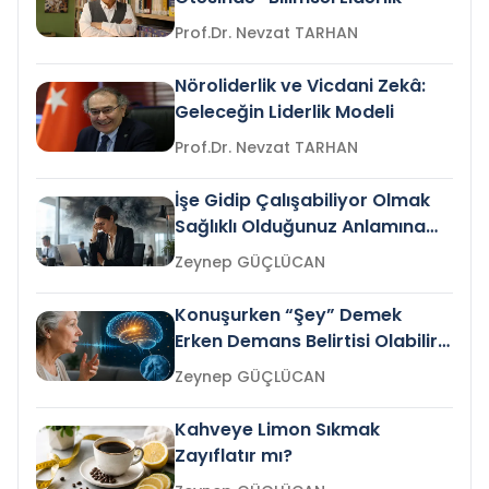
Prof.Dr. Nevzat TARHAN
Nöroliderlik ve Vicdani Zekâ:
Geleceğin Liderlik Modeli
Prof.Dr. Nevzat TARHAN
İşe Gidip Çalışabiliyor Olmak
Sağlıklı Olduğunuz Anlamına
Gelir mi?
Zeynep GÜÇLÜCAN
Konuşurken “Şey” Demek
Erken Demans Belirtisi Olabilir
mi?
Zeynep GÜÇLÜCAN
Kahveye Limon Sıkmak
Zayıflatır mı?