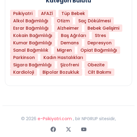
Kategori Bulutu
Psikiyatri
AFAZİ
Tüp Bebek
Alkol Bağımlılığı
Otizm
Saç Dökülmesi
Esrar Bağımlılığı
Alzheimer
Bebek Gelişimi
Kokain Bağımlılığı
Baş Ağrıları
Stres
Kumar Bağımlılığı
Demans
Depresyon
Sanal Bağımlılık
Migren
Opiat Bağımlılığı
Parkinson
Kadın Hastalıkları
Sigara Bağımlılığı
Şizofreni
Obezite
Kardioloji
Bipolar Bozukluk
Cilt Bakımı
©
2026
e-Psikiyatri.com
, bir NPGRUP sitesidir,
Faceebok
Twitter
Youtube