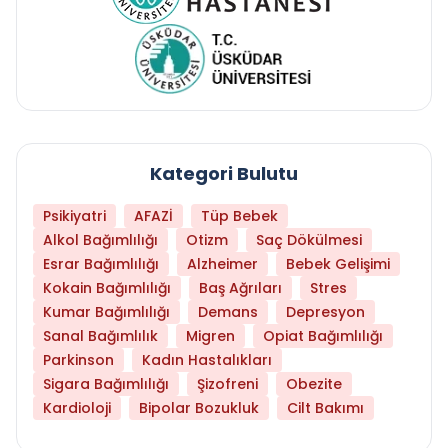
Kategori Bulutu
Psikiyatri
AFAZİ
Tüp Bebek
Alkol Bağımlılığı
Otizm
Saç Dökülmesi
Esrar Bağımlılığı
Alzheimer
Bebek Gelişimi
Kokain Bağımlılığı
Baş Ağrıları
Stres
Kumar Bağımlılığı
Demans
Depresyon
Sanal Bağımlılık
Migren
Opiat Bağımlılığı
Parkinson
Kadın Hastalıkları
Sigara Bağımlılığı
Şizofreni
Obezite
Kardioloji
Bipolar Bozukluk
Cilt Bakımı