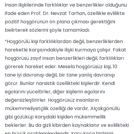
İnsan ilişkilerinde farklılıklar ve benzerlikler olduğunu
ifade eden Prof. Dr. Nevzat Tarhan, özellikle evlilikte
pozitif hoşgörünün ön plana çıkması gerektiğini
belirterek sözlerini şöyle tamamladı:
“Hoşgörülü kişi farklılıklardan değil, benzerliklerden
hareketle karşısındakiyle ilişki kurmaya çalışır. Fakat
hoşgörüsü zayıf insan benzerlikleri değil, farklılıkları
görerek hareket eder. Mesela hoşgörüsüz kişi, 10
tane iyi davranışı değil, bir tane yanlış davranışı
görür. Bunlar narsistik özellikteki kişilerdir. Kendi
egolarını yüceltirler, diğer kişilerin egolarını
değersizleştirirler. Hoşgörüsüz insanların
mükemmeliyetçilik özelliği de vardır. Alçakgönüllü
gibi gözüküp karşıdaki kişiden mükemmellik
beklerler. Bu da gizli kibirden kaynaklanır ve evlilikteki
en büyük problemlerdendir. Karı-koca birbirini