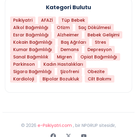
Kategori Bulutu
Psikiyatri
AFAZİ
Tüp Bebek
Alkol Bağımlılığı
Otizm
Saç Dökülmesi
Esrar Bağımlılığı
Alzheimer
Bebek Gelişimi
Kokain Bağımlılığı
Baş Ağrıları
Stres
Kumar Bağımlılığı
Demans
Depresyon
Sanal Bağımlılık
Migren
Opiat Bağımlılığı
Parkinson
Kadın Hastalıkları
Sigara Bağımlılığı
Şizofreni
Obezite
Kardioloji
Bipolar Bozukluk
Cilt Bakımı
©
2026
e-Psikiyatri.com
, bir NPGRUP sitesidir,