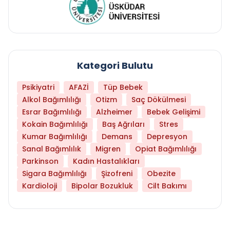
Kategori Bulutu
Psikiyatri
AFAZİ
Tüp Bebek
Alkol Bağımlılığı
Otizm
Saç Dökülmesi
Esrar Bağımlılığı
Alzheimer
Bebek Gelişimi
Kokain Bağımlılığı
Baş Ağrıları
Stres
Kumar Bağımlılığı
Demans
Depresyon
Sanal Bağımlılık
Migren
Opiat Bağımlılığı
Parkinson
Kadın Hastalıkları
Sigara Bağımlılığı
Şizofreni
Obezite
Kardioloji
Bipolar Bozukluk
Cilt Bakımı