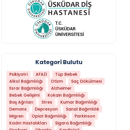
Kategori Bulutu
Psikiyatri
AFAZİ
Tüp Bebek
Alkol Bağımlılığı
Otizm
Saç Dökülmesi
Esrar Bağımlılığı
Alzheimer
Bebek Gelişimi
Kokain Bağımlılığı
Baş Ağrıları
Stres
Kumar Bağımlılığı
Hangi Yaşta Hangi Testi Yaptırmanız Gerekt
Demans
Depresyon
Sanal Bağımlılık
Migren
Opiat Bağımlılığı
Parkinson
Kadın Hastalıkları
Sigara Bağımlılığı