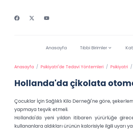
Faceebok
Twitter
Youtube
Anasayfa
Tıbbi Birimler
Kat
Anasayfa
/
Psikiyatri'de Tedavi Yöntemleri
/
Psikiyatri
/
Hollanda'da çikolata otoma
Çocuklar İçin Sağlıklı Kilo Derneği'ne göre, şekerlem
yapmaya teşvik etmeli.
Hollanda'da yeni yıldan itibaren yürürlüğe gire
kullananlara aldıkları ürünün kalorisiyle ilgili uyarı