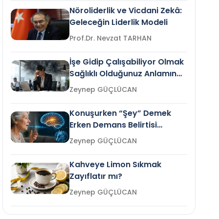
Nöroliderlik ve Vicdani Zekâ:
Geleceğin Liderlik Modeli
Prof.Dr. Nevzat TARHAN
İşe Gidip Çalışabiliyor Olmak
Sağlıklı Olduğunuz Anlamına
Gelir mi?
Zeynep GÜÇLÜCAN
Konuşurken “Şey” Demek
Erken Demans Belirtisi
Olabilir mi?
Zeynep GÜÇLÜCAN
Kahveye Limon Sıkmak
Zayıflatır mı?
Zeynep GÜÇLÜCAN