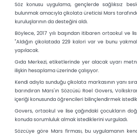
Söz konusu uygulama, gençlerde sağlıksız be
bulunmak amacıyla çikolata üreticisi Mars tarafından
kuruluşlarının da desteğini aldı.
Böylece, 2017 yılı başından itibaren ortaokul ve l
"Aldığın çikolatada 229 kalori var ve bunu yakmak
yapılacak.
Gıda Merkezi, etiketlerinde yer alacak uyarı metni
ilişkin hesaplama üzerinde çalışıyor.
Kendi adıyla sunduğu çikolata markasının yanı sıra
barındıran Mars'ın Sözcüsü Roel Govers, Volkskran
içeriği konusunda öğrencileri bilinçlendirmek istedikl
Govers, ortaokul ve lise çağındaki çocukların do
konuda sorumluluk almak istediklerini vurguladı.
Sözcüye göre Mars firması, bu uygulamanın kend