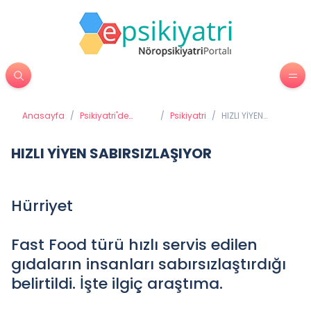
Anasayfa
/
Psikiyatri'de
/
Psikiyatri
/
HIZLI YİYEN
Tedavi
SABIRSIZLAŞIYOR
Yöntemleri
HIZLI YİYEN SABIRSIZLAŞIYOR
Hürriyet
Fast Food türü hızlı servis edilen
gıdaların insanları sabırsızlaştırdığı
belirtildi. İşte ilgiç araştıma.