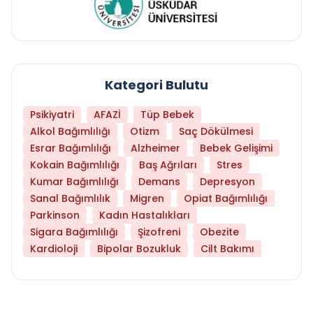
Kategori Bulutu
Psikiyatri
AFAZİ
Tüp Bebek
Alkol Bağımlılığı
Otizm
Saç Dökülmesi
Esrar Bağımlılığı
Alzheimer
Bebek Gelişimi
Kokain Bağımlılığı
Baş Ağrıları
Stres
Kumar Bağımlılığı
Demans
Depresyon
Sanal Bağımlılık
Migren
Opiat Bağımlılığı
Parkinson
Kadın Hastalıkları
Sigara Bağımlılığı
Şizofreni
Obezite
Kardioloji
Bipolar Bozukluk
Cilt Bakımı