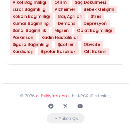
Alkol Bağımlılığı
Otizm
Saç Dökülmesi
Esrar Bağımlılığı
Alzheimer
Bebek Gelişimi
Kokain Bağımlılığı
Baş Ağrıları
Stres
Kumar Bağımlılığı
Demans
Depresyon
Sanal Bağımlılık
Migren
Opiat Bağımlılığı
Parkinson
Kadın Hastalıkları
Sigara Bağımlılığı
Şizofreni
Obezite
Kardioloji
Bipolar Bozukluk
Cilt Bakımı
©
2026
e-Psikiyatri.com
, bir NPGRUP sitesidir,
Faceebok
Twitter
Youtube
Yukarı Çık