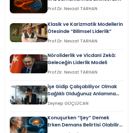
Prof.Dr. Nevzat TARHAN
Klasik ve Karizmatik Modellerin
Ötesinde “Bilimsel Liderlik”
Prof.Dr. Nevzat TARHAN
Nöroliderlik ve Vicdani Zekâ:
Geleceğin Liderlik Modeli
Prof.Dr. Nevzat TARHAN
İşe Gidip Çalışabiliyor Olmak
Sağlıklı Olduğunuz Anlamına
Gelir mi?
Zeynep GÜÇLÜCAN
Konuşurken “Şey” Demek
Erken Demans Belirtisi Olabilir
mi?