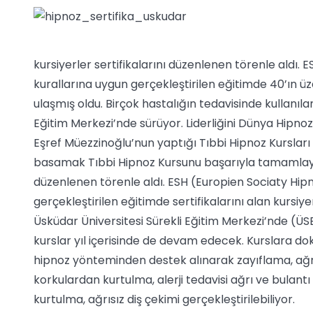
kursiyerler sertifikalarını düzenlenen törenle aldı
kurallarına uygun gerçekleştirilen eğitimde 40’ın ü
ulaşmış oldu. Birçok hastalığın tedavisinde kullanılan
Eğitim Merkezi’nde sürüyor. Liderliğini Dünya Hipnoz 
Eşref Müezzinoğlu’nun yaptığı Tıbbi Hipnoz Kursları
basamak Tıbbi Hipnoz Kursunu başarıyla tamamlayan 
düzenlenen törenle aldı. ESH (Europien Sociaty Hi
gerçekleştirilen eğitimde sertifikalarını alan kursiy
Üsküdar Üniversitesi Sürekli Eğitim Merkezi’nde (ÜS
kurslar yıl içerisinde de devam edecek. Kurslara doktor
hipnoz yönteminden destek alınarak zayıflama, ağrı
korkulardan kurtulma, alerji tedavisi ağrı ve bulan
kurtulma, ağrısız diş çekimi gerçekleştirilebiliyor.