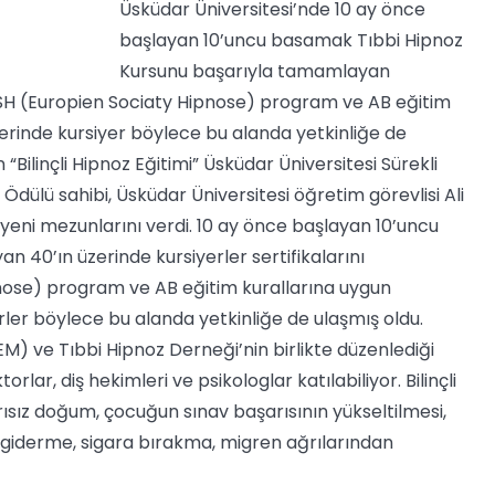
Üsküdar Üniversitesi’nde 10 ay önce
başlayan 10’uncu basamak Tıbbi Hipnoz
Kursunu başarıyla tamamlayan
. ESH (Europien Sociaty Hipnose) program ve AB eğitim
zerinde kursiyer böylece bu alanda yetkinliğe de
 “Bilinçli Hipnoz Eğitimi” Üsküdar Üniversitesi Sürekli
Ödülü sahibi, Üsküdar Üniversitesi öğretim görevlisi Ali
 yeni mezunlarını verdi. 10 ay önce başlayan 10’uncu
40’ın üzerinde kursiyerler sertifikalarını
pnose) program ve AB eğitim kurallarına uygun
erler böylece bu alanda yetkinliğe de ulaşmış oldu.
EM) ve Tıbbi Hipnoz Derneği’nin birlikte düzenlediği
lar, diş hekimleri ve psikologlar katılabiliyor. Bilinçli
sız doğum, çocuğun sınav başarısının yükseltilmesi,
tı giderme, sigara bırakma, migren ağrılarından