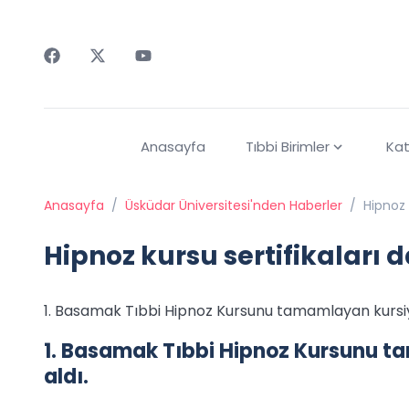
Faceebok
Twitter
Youtube
Anasayfa
Tıbbi Birimler
Kat
Anasayfa
/
Üsküdar Üniversitesi'nden Haberler
/
Hipnoz k
Hipnoz kursu sertifikaları d
1. Basamak Tıbbi Hipnoz Kursunu tamamlayan kursiyer
1. Basamak Tıbbi Hipnoz Kursunu tam
aldı.