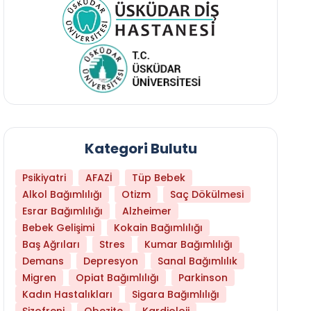
Kategori Bulutu
Psikiyatri
AFAZİ
Tüp Bebek
Alkol Bağımlılığı
Otizm
Saç Dökülmesi
Esrar Bağımlılığı
Alzheimer
Bebek Gelişimi
Kokain Bağımlılığı
Baş Ağrıları
Stres
Kumar Bağımlılığı
Daha Az Protein Tüketmek Yaşlanmayı Yava
Demans
Depresyon
Sanal Bağımlılık
Migren
Opiat Bağımlılığı
Parkinson
Kadın Hastalıkları
Sigara Bağımlılığı