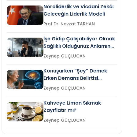
Nöroliderlik ve Vicdani Zekâ:
Geleceğin Liderlik Modeli
Prof.Dr. Nevzat TARHAN
İşe Gidip Çalışabiliyor Olmak
Sağlıklı Olduğunuz Anlamına
Gelir mi?
Zeynep GÜÇLÜCAN
Konuşurken “Şey” Demek
Erken Demans Belirtisi
Olabilir mi?
Zeynep GÜÇLÜCAN
Kahveye Limon Sıkmak
Zayıflatır mı?
Zeynep GÜÇLÜCAN