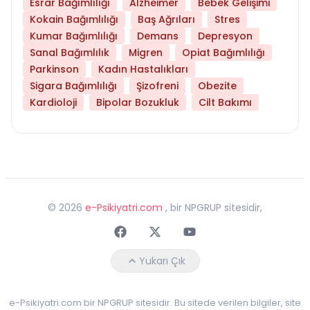
Esrar Bağımlılığı
Alzheimer
Bebek Gelişimi
Kokain Bağımlılığı
Baş Ağrıları
Stres
Kumar Bağımlılığı
Demans
Depresyon
Sanal Bağımlılık
Migren
Opiat Bağımlılığı
Parkinson
Kadın Hastalıkları
Sigara Bağımlılığı
Şizofreni
Obezite
Kardioloji
Bipolar Bozukluk
Cilt Bakımı
©
2026
e-Psikiyatri.com
, bir NPGRUP sitesidir,
Faceebok
Twitter
Youtube
Yukarı Çık
e-Psikiyatri.com bir NPGRUP sitesidir. Bu sitede verilen bilgiler, site