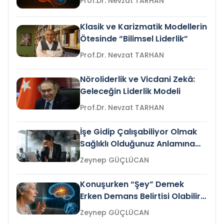
Prof.Dr. Nevzat TARHAN
Klasik ve Karizmatik Modellerin
Ötesinde “Bilimsel Liderlik”
Prof.Dr. Nevzat TARHAN
Nöroliderlik ve Vicdani Zekâ:
Geleceğin Liderlik Modeli
Prof.Dr. Nevzat TARHAN
İşe Gidip Çalışabiliyor Olmak
Sağlıklı Olduğunuz Anlamına
Gelir mi?
Zeynep GÜÇLÜCAN
Konuşurken “Şey” Demek
Erken Demans Belirtisi Olabilir
mi?
Zeynep GÜÇLÜCAN