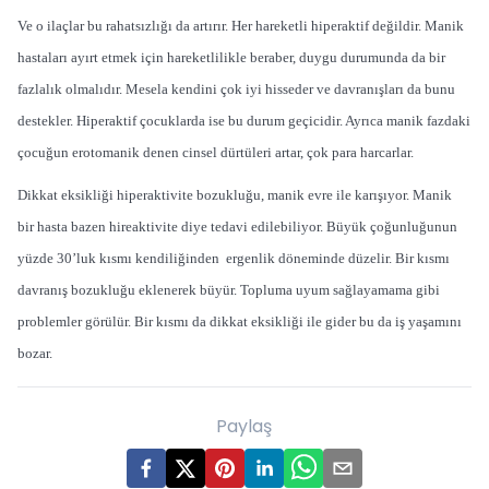
Ve o ilaçlar bu rahatsızlığı da artırır. Her hareketli hiperaktif değildir. Manik
hastaları ayırt etmek için hareketlilikle beraber, duygu durumunda da bir
fazlalık olmalıdır. Mesela kendini çok iyi hisseder ve davranışları da bunu
destekler. Hiperaktif çocuklarda ise bu durum geçicidir. Ayrıca manik fazdaki
çocuğun erotomanik denen cinsel dürtüleri artar, çok para harcarlar.
Dikkat eksikliği hiperaktivite bozukluğu, manik evre ile karışıyor. Manik
bir hasta bazen hireaktivite diye tedavi edilebiliyor. Büyük çoğunluğunun
yüzde 30’luk kısmı kendiliğinden ergenlik döneminde düzelir. Bir kısmı
davranış bozukluğu eklenerek büyür. Topluma uyum sağlayamama gibi
problemler görülür. Bir kısmı da dikkat eksikliği ile gider bu da iş yaşamını
bozar.
Paylaş