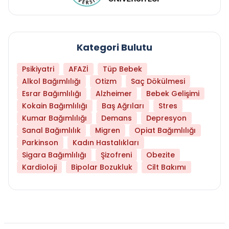
Kategori Bulutu
Psikiyatri
AFAZİ
Tüp Bebek
Alkol Bağımlılığı
Otizm
Saç Dökülmesi
Esrar Bağımlılığı
Alzheimer
Bebek Gelişimi
Kokain Bağımlılığı
Baş Ağrıları
Stres
Kumar Bağımlılığı
Demans
Depresyon
Sanal Bağımlılık
Migren
Opiat Bağımlılığı
Parkinson
Kadın Hastalıkları
Sigara Bağımlılığı
Şizofreni
Obezite
Kardioloji
Bipolar Bozukluk
Cilt Bakımı