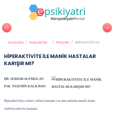
Anasayfa
/
Psikiyatri'de
/
Psikiyatri
/
HİPERAKTİVİTE İLE
Tedavi
MANİK HASTALAR
Yöntemleri
KARIŞIR MI?
HİPERAKTİVİTE İLE MANİK HASTALAR
KARIŞIR MI?
DR. SERDAR ALPARSLAN
PSK. YASEMİN KALKAVAN
Hiperaktif diye tedavi edilen hastalar var ama aslında manik fazda
olabiliyorlar bu hastalar.