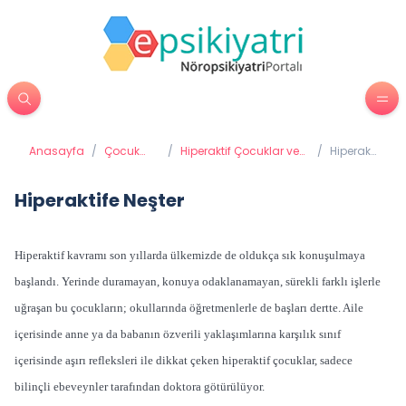
Anasayfa
/
Çocuk
/
Hiperaktif Çocuklar ve
/
Hiperaktife
Psikiyatrisi
Dikkat Eksikliği
Neşter
Bozukluğu
Hiperaktife Neşter
Hiperaktif kavramı son yıllarda ülkemizde de oldukça sık konuşulmaya
başlandı. Yerinde duramayan, konuya odaklanamayan, sürekli farklı işlerle
uğraşan bu çocukların; okullarında öğretmenlerle de başları dertte. Aile
içerisinde anne ya da babanın özverili yaklaşımlarına karşılık sınıf
içerisinde aşırı refleksleri ile dikkat çeken hiperaktif çocuklar, sadece
bilinçli ebeveynler tarafından doktora götürülüyor.