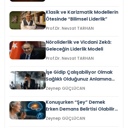
Klasik ve Karizmatik Modellerin
Ötesinde “Bilimsel Liderlik”
Prof.Dr. Nevzat TARHAN
Nöroliderlik ve Vicdani Zekâ:
Geleceğin Liderlik Modeli
Prof.Dr. Nevzat TARHAN
İşe Gidip Çalışabiliyor Olmak
Sağlıklı Olduğunuz Anlamına
Gelir mi?
Zeynep GÜÇLÜCAN
Konuşurken “Şey” Demek
Erken Demans Belirtisi Olabilir
mi?
Zeynep GÜÇLÜCAN