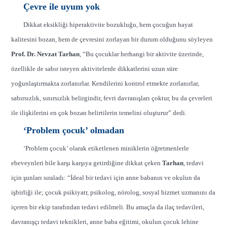
Çevre ile uyum yok
D
ikkat eksikliği hiperaktivite bozukluğu, hem çocuğun hayat
kalitesini bozan, hem de çevresini zorlayan bir durum olduğunu söyleyen
Prof. Dr. Nevzat Tarhan
, “Bu çocuklar herhangi bir aktivite üzerinde,
özellikle de sabır isteyen aktivitelerde dikkatlerini uzun süre
yoğunlaştırmakta zorlanırlar. Kendilerini kontrol etmekte zorlanırlar,
sabırsızlık, sınırsızlık belirgindir, fevri davranışları çoktur, bu da çevreleri
ile ilişkilerini en çok bozan belirtilerin temelini oluşturur” dedi.
‘Problem çocuk’ olmadan
‘Problem çocuk’ olarak etiketlenen miniklerin öğretmenlerle
ebeveynleri bile karşı karşıya getirdiğine dikkat çeken
Tarhan
, tedavi
için şunları sıraladı: “İdeal bir tedavi için anne babanın ve okulun da
işbirliği ile; çocuk psikiyatr, psikolog, nörolog, sosyal hizmet uzmanını da
içeren bir ekip tarafından tedavi edilmeli. Bu amaçla da ilaç tedavileri,
davranışçı tedavi teknikleri, anne baba eğitimi, okulun çocuk lehine