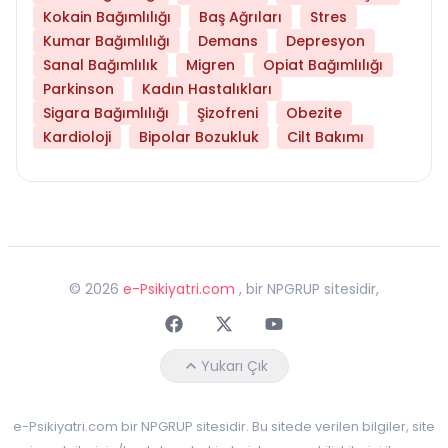
Kokain Bağımlılığı
Baş Ağrıları
Stres
Kumar Bağımlılığı
Demans
Depresyon
Sanal Bağımlılık
Migren
Opiat Bağımlılığı
Parkinson
Kadın Hastalıkları
Sigara Bağımlılığı
Şizofreni
Obezite
Kardioloji
Bipolar Bozukluk
Cilt Bakımı
©
2026
e-Psikiyatri.com
, bir NPGRUP sitesidir,
Faceebok
Twitter
Youtube
Yukarı Çık
e-Psikiyatri.com bir NPGRUP sitesidir. Bu sitede verilen bilgiler, site