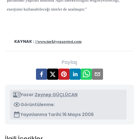
şartlardaki yaşıtları arasında. Aşırı hareketliliğini sergileyebileceği,
enerjisini kullanabileceği süreler de azalmıştır.”
KAYNAK :
//www.turkiyegazetesi.com
Paylaş
Yazar:
Zeynep GÜÇLÜCAN
Görüntülenme:
Yayınlanma Tarihi:
16 Mayıs 2006
İlgili İçerikler