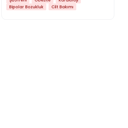
Şizofreni
Obezite
Kardioloji
Bipolar Bozukluk
Cilt Bakımı