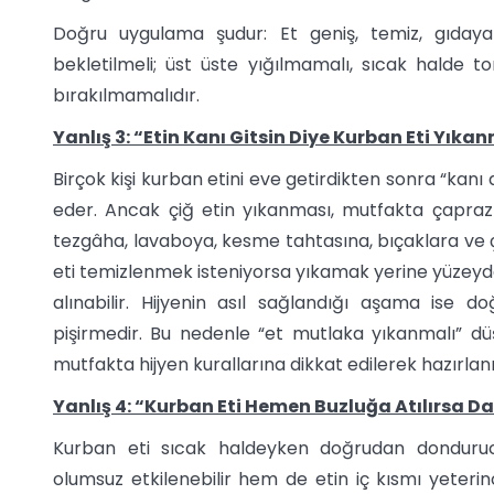
Doğru uygulama şudur: Et geniş, temiz, gıday
bekletilmeli; üst üste yığılmamalı, sıcak halde 
bırakılmamalıdır.
Yanlış 3: “Etin Kanı Gitsin Diye Kurban Eti Yıka
Birçok kişi kurban etini eve getirdikten sonra “kanı
eder. Ancak çiğ etin yıkanması, mutfakta çapraz bu
tezgâha, lavaboya, kesme tahtasına, bıçaklara ve 
eti temizlenmek isteniyorsa yıkamak yerine yüzeydek
alınabilir. Hijyenin asıl sağlandığı aşama ise
pişirmedir. Bu nedenle “et mutlaka yıkanmalı” düşü
mutfakta hijyen kurallarına dikkat edilerek hazırlanma
Yanlış 4: “Kurban Eti Hemen Buzluğa Atılırsa Da
Kurban eti sıcak haldeyken doğrudan donduru
olumsuz etkilenebilir hem de etin iç kısmı yeterin