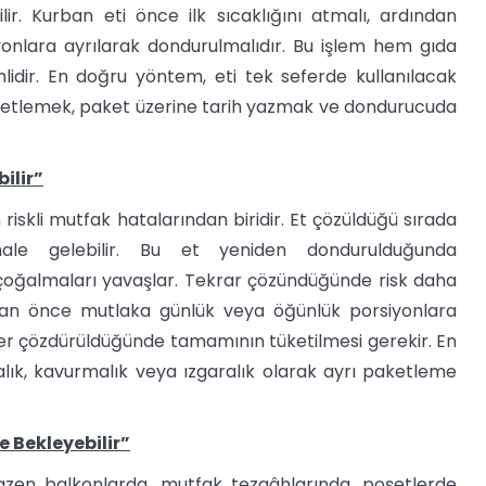
r. Kurban eti önce ilk sıcaklığını atmalı, ardından
yonlara ayrılarak dondurulmalıdır. Bu işlem hem gıda
idir. En doğru yöntem, eti tek seferde kullanılacak
ketlemek, paket üzerine tarih yazmak ve dondurucuda
ilir”
iskli mutfak hatalarından biridir. Et çözüldüğü sırada
ale gelebilir. Bu et yeniden dondurulduğunda
ğalmaları yavaşlar. Tekrar çözündüğünde risk daha
dan önce mutlaka günlük veya öğünlük porsiyonlara
ler çözdürüldüğünde tamamının tüketilmesi gerekir. En
lık, kavurmalık veya ızgaralık olarak ayrı paketleme
e Bekleyebilir”
zen balkonlarda, mutfak tezgâhlarında, poşetlerde