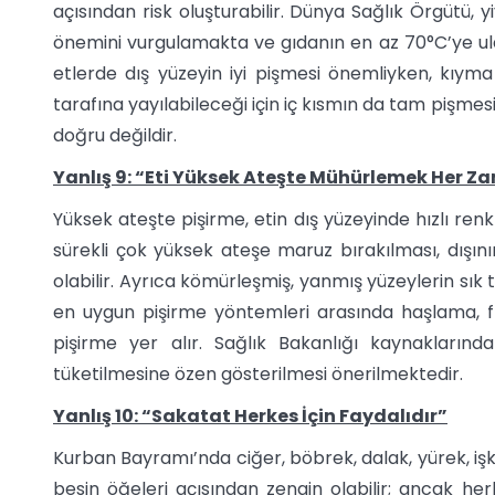
açısından risk oluşturabilir. Dünya Sağlık Örgütü, y
önemini vurgulamakta ve gıdanın en az 70°C’ye ulaş
etlerde dış yüzeyin iyi pişmesi önemliyken, kıym
tarafına yayılabileceği için iç kısmın da tam pişmesi 
doğru değildir.
Yanlış 9: “Eti Yüksek Ateşte Mühürlemek Her Z
Yüksek ateşte pişirme, etin dış yüzeyinde hızlı renk 
sürekli çok yüksek ateşe maruz bırakılması, dışı
olabilir. Ayrıca kömürleşmiş, yanmış yüzeylerin sık tük
en uygun pişirme yöntemleri arasında haşlama, fır
pişirme yer alır. Sağlık Bakanlığı kaynaklarınd
tüketilmesine özen gösterilmesi önerilmektedir.
Yanlış 10: “Sakatat Herkes İçin Faydalıdır”
Kurban Bayramı’nda ciğer, böbrek, dalak, yürek, işk
besin öğeleri açısından zengin olabilir; ancak herkes