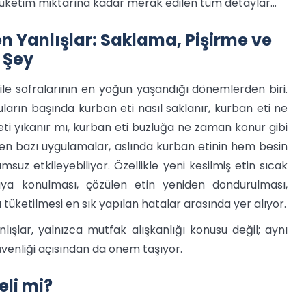
 tüketim miktarına kadar merak edilen tüm detaylar…
n Yanlışlar: Saklama, Pişirme ve
 Şey
e sofralarının en yoğun yaşandığı dönemlerden biri.
arın başında kurban eti nasıl saklanır, kurban eti ne
eti yıkanır mı, kurban eti buzluğa ne zaman konur gibi
ilen bazı uygulamalar, aslında kurban etinin hem besin
suz etkileyebiliyor. Özellikle yeni kesilmiş etin sıcak
uya konulması, çözülen etin yeniden dondurulması,
 tüketilmesi en sık yapılan hatalar arasında yer alıyor.
ışlar, yalnızca mutfak alışkanlığı konusu değil; aynı
venliği açısından da önem taşıyor.
eli mi?