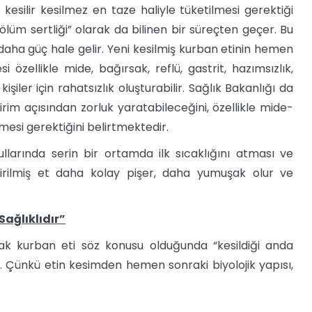
n kesilir kesilmez en taze haliyle tüketilmesi gerektiği
ölüm sertliği” olarak da bilinen bir süreçten geçer. Bu
 daha güç hale gelir. Yeni kesilmiş kurban etinin hemen
zellikle mide, bağırsak, reflü, gastrit, hazımsızlık,
iler için rahatsızlık oluşturabilir. Sağlık Bakanlığı da
irim açısından zorluk yaratabileceğini, özellikle mide-
mesi gerektiğini belirtmektedir.
larında serin bir ortamda ilk sıcaklığını atması ve
ndirilmiş et daha kolay pişer, daha yumuşak olur ve
Sağlıklıdır”
cak kurban eti söz konusu olduğunda “kesildiği anda
r. Çünkü etin kesimden hemen sonraki biyolojik yapısı,