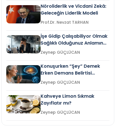
Nöroliderlik ve Vicdani Zekâ:
Geleceğin Liderlik Modeli
Prof.Dr. Nevzat TARHAN
İşe Gidip Çalışabiliyor Olmak
Sağlıklı Olduğunuz Anlamına
Gelir mi?
Zeynep GÜÇLÜCAN
Konuşurken “Şey” Demek
Erken Demans Belirtisi
Olabilir mi?
Zeynep GÜÇLÜCAN
Kahveye Limon Sıkmak
Zayıflatır mı?
Zeynep GÜÇLÜCAN