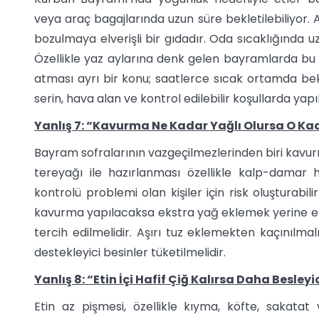
veya araç bagajlarında uzun süre bekletilebiliyor. A
bozulmaya elverişli bir gıdadır. Oda sıcaklığında u
Özellikle yaz aylarına denk gelen bayramlarda bu ris
atması ayrı bir konu; saatlerce sıcak ortamda bekle
serin, hava alan ve kontrol edilebilir koşullarda yapı
Yanlış 7: “Kavurma Ne Kadar Yağlı Olursa O Kad
Bayram sofralarının vazgeçilmezlerinden biri kavur
tereyağı ile hazırlanması özellikle kalp-damar ha
kontrolü problemi olan kişiler için risk oluşturabi
kavurma yapılacaksa ekstra yağ eklemek yerine etin
tercih edilmelidir. Aşırı tuz eklemekten kaçınılmal
destekleyici besinler tüketilmelidir.
Yanlış 8: “Etin İçi Hafif Çiğ Kalırsa Daha Besleyi
Etin az pişmesi, özellikle kıyma, köfte, sakatat