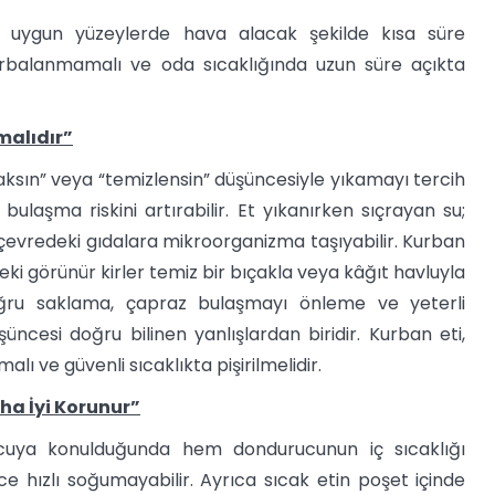
a uygun yüzeylerde hava alacak şekilde kısa süre
torbalanmamalı ve oda sıcaklığında uzun süre açıkta
nmalıdır”
 aksın” veya “temizlensin” düşüncesiyle yıkamayı tercih
laşma riskini artırabilir. Et yıkanırken sıçrayan su;
çevredeki gıdalara mikroorganizma taşıyabilir. Kurban
i görünür kirler temiz bir bıçakla veya kâğıt havluyla
 doğru saklama, çapraz bulaşmayı önleme ve yeterli
ncesi doğru bilinen yanlışlardan biridir. Kurban eti,
lı ve güvenli sıcaklıkta pişirilmelidir.
ha İyi Korunur”
cuya konulduğunda hem dondurucunun iç sıcaklığı
ce hızlı soğumayabilir. Ayrıca sıcak etin poşet içinde