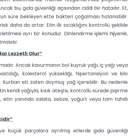
ncak bu, gıda güvenliği açısından ciddi bir hatadır. Et,
zun süre bekleyen ette bakteri çoğalması hızlanabilir.
k daha da artar. Etin ilk sıcaklığını kontrollü şekilde
tilmesi ayrı bir konudur. Dinlendirme işlemi hijyenik,
lmalıdır.
ar Lezzetli Olur”
madır. Ancak kavurmanın bol kuyruk yağı, iç yağı veya
stalığı, kolesterol yüksekliği, hipertansiyon ve kilo
lir. Kurban eti zaten doymuş yağ içerebilir. Bu nedenle
 kendi yağıyla, kısık ateşte, kontrollü sürede pişirme
ı, etin yanında salata, sebze, yoğurt veya tam tahıllı
cidir”
 ve küçük parçalara ayrılmış etlerde gıda güvenliği