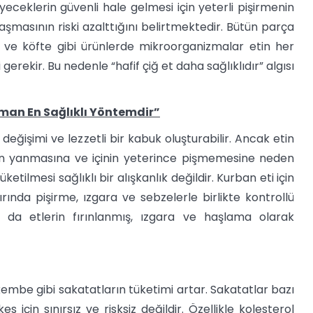
iyeceklerin güvenli hale gelmesi için yeterli pişirmenin
masının riski azalttığını belirtmektedir. Bütün parça
a ve köfte gibi ürünlerde mikroorganizmalar etin her
gerekir. Bu nedenle “hafif çiğ et daha sağlıklıdır” algısı
aman En Sağlıklı Yöntemdir”
değişimi ve lezzetli bir kabuk oluşturabilir. Ancak etin
nın yanmasına ve içinin yeterince pişmemesine neden
etilmesi sağlıklı bir alışkanlık değildir. Kurban eti için
ında pişirme, ızgara ve sebzelerle birlikte kontrollü
a da etlerin fırınlanmış, ızgara ve haşlama olarak
embe gibi sakatatların tüketimi artar. Sakatatlar bazı
 için sınırsız ve risksiz değildir. Özellikle kolesterol