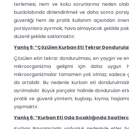
terlemesi, nem ve koku sorunlarına neden olabili
buzdolabında dinlendirilmeli ve daha sonra porsi
güvenliği hem de pratik kullanım açısından öneml
porsiyonlara ayırmak, hava almayacak şekilde pa
düzenli şekilde saklamaktır.
Yanlış 5: “Çözülen Kurban Eti Tekrar Dondurulab
Çözülen etin tekrar dondurulması, en yaygın ve en r
mikroorganizma gelişimi için daha uygun h
mikroorganizmalar tamamen yok olmaz; sadece ço
da artabilir. Bu nedenle kurban eti dondurulma
ayrılmalıdır. Büyük parçalar halinde dondurulan et
pratik ve güvenli yöntem; kuşbaşı, kıyma, haşlama
yapmaktır.
Yanlış 6: “Kurban Eti Oda Sıcaklığında Saatlerc
Kurban Bayramı’nda yoğunluk nedeniyle etler ba