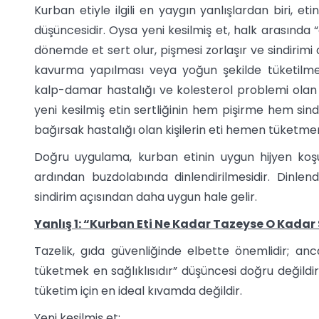
Kurban etiyle ilgili en yaygın yanlışlardan biri, eti
düşüncesidir. Oysa yeni kesilmiş et, halk arasında “
dönemde et sert olur, pişmesi zorlaşır ve sindirimi
kavurma yapılması veya yoğun şekilde tüketilmesi ö
kalp-damar hastalığı ve kolesterol problemi olan kiş
yeni kesilmiş etin sertliğinin hem pişirme hem sind
bağırsak hastalığı olan kişilerin eti hemen tüketme
Doğru uygulama, kurban etinin uygun hijyen koşul
ardından buzdolabında dinlendirilmesidir. Dinle
sindirim açısından daha uygun hale gelir.
Yanlış 1: “Kurban Eti Ne Kadar Tazeyse O Kadar 
Tazelik, gıda güvenliğinde elbette önemlidir; an
tüketmek en sağlıklısıdır” düşüncesi doğru değildi
tüketim için en ideal kıvamda değildir.
Yeni kesilmiş et: