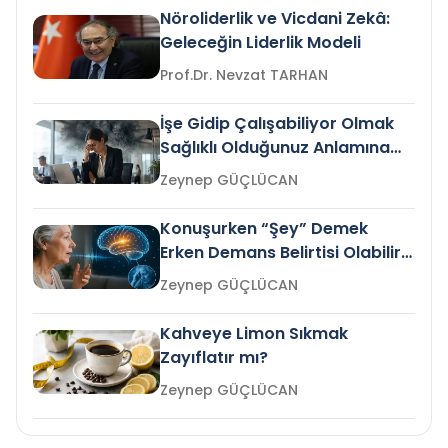
Nöroliderlik ve Vicdani Zekâ:
Geleceğin Liderlik Modeli
Prof.Dr. Nevzat TARHAN
İşe Gidip Çalışabiliyor Olmak
Sağlıklı Olduğunuz Anlamına
Gelir mi?
Zeynep GÜÇLÜCAN
Konuşurken “Şey” Demek
Erken Demans Belirtisi Olabilir
mi?
Zeynep GÜÇLÜCAN
Kahveye Limon Sıkmak
Zayıflatır mı?
Zeynep GÜÇLÜCAN