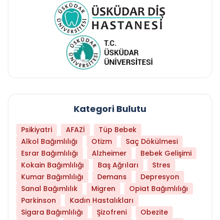
Kategori Bulutu
Psikiyatri
AFAZİ
Tüp Bebek
Alkol Bağımlılığı
Otizm
Saç Dökülmesi
Esrar Bağımlılığı
Alzheimer
Bebek Gelişimi
Kokain Bağımlılığı
Baş Ağrıları
Stres
Kumar Bağımlılığı
Demans
Depresyon
Sanal Bağımlılık
Migren
Opiat Bağımlılığı
Parkinson
Kadın Hastalıkları
Sigara Bağımlılığı
Şizofreni
Obezite